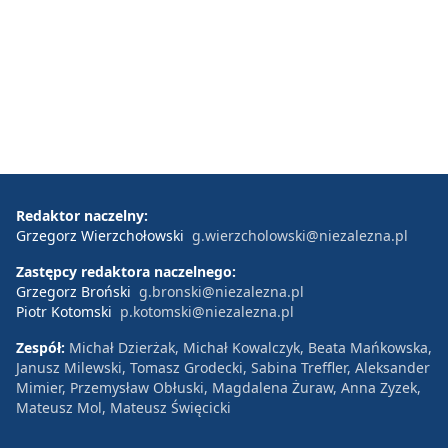
Redaktor naczelny:
Grzegorz Wierzchołowski
g.wierzcholowski@niezalezna.pl
Zastępcy redaktora naczelnego:
Grzegorz Broński
g.bronski@niezalezna.pl
Piotr Kotomski
p.kotomski@niezalezna.pl
Zespół:
Michał Dzierżak, Michał Kowalczyk, Beata Mańkowska,
Janusz Milewski, Tomasz Grodecki, Sabina Treffler, Aleksander
Mimier, Przemysław Obłuski, Magdalena Żuraw, Anna Zyzek,
Mateusz Mol, Mateusz Święcicki