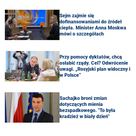
Sejm zajmie się
dofinansowaniami do źródeł
ciepła. Minister Anna Moskwa
mówi o szczegółach
Przy pomocy dyktatów, chcą
osłabić rządy. Cel? Odwrócenie
uwagi. „Rosyjski plan widoczny i
w Polsce”
Sachajko broni zmian
dotyczących mienia
bezspadkowego. "To była
kradzież w biały dzień"