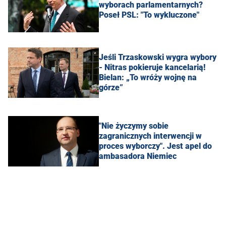
wyborach parlamentarnych?
Poseł PSL: "To wykluczone"
Jeśli Trzaskowski wygra wybory
- Nitras pokieruje kancelarią!
Bielan: „To wróży wojnę na
górze”
"Nie życzymy sobie
zagranicznych interwencji w
proces wyborczy". Jest apel do
ambasadora Niemiec