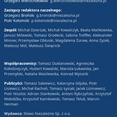
Grzegorz Wierzchołowski
g.wierzcholowski@niezalezna.pl
Zastępcy redaktora naczelnego:
Grzegorz Broński
g.bronski@niezalezna.pl
Piotr Kotomski
p.kotomski@niezalezna.pl
Zespół:
Michał Dzierżak, Michał Kowalczyk, Beata Mańkowska,
Janusz Milewski, Tomasz Grodecki, Sabina Treffler, Aleksander
Mimier, Przemysław Obłuski, Magdalena Żuraw, Anna Zyzek,
Mateusz Mol, Mateusz Święcicki
Współpracownicy:
Tomasz Duklanowski, Agnieszka
Kołodziejczyk, Hubert Kowalski, Mariola Łukawska, Jan
Przemyłski, Natalia Wasilewska, Konrad Wysocki
Publicyści:
Tomasz Sakiewicz, Katarzyna Gójska, Piotr
Lisiewicz, Michał Rachoń, Tomasz Łysiak, Jacek Liziniewicz,
Piotr Nisztor, Adrian Stankowski, Antoni Rybczyński, Krzysztof
Wołodźko, Krzysztof Karnkowski, Tomasz Teluk, Marcin
Herman
Wydawca:
Słowo Niezależne Sp. z o.o.