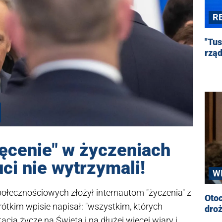
R
"Tus
rząd
chęcenie" w życzeniach
ci nie wytrzymali!
W
ołecznościowych złożył internautom "życzenia" z
Oto
ótkim wpisie napisał: "wszystkim, których
droż
tacja życzę na Święta i na dłużej więcej wiary i