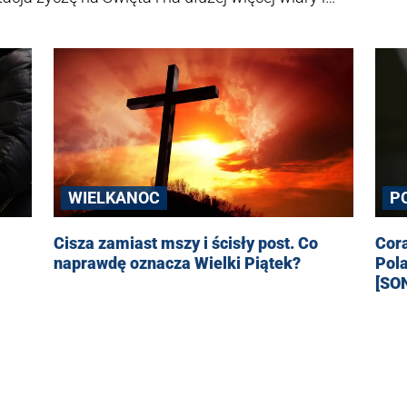
j złości, więcej miłości". Pod wpisem posypały
filskiej w Kłodzku.
WIELKANOC
P
Cisza zamiast mszy i ścisły post. Co
Cora
naprawdę oznacza Wielki Piątek?
Pol
[SO