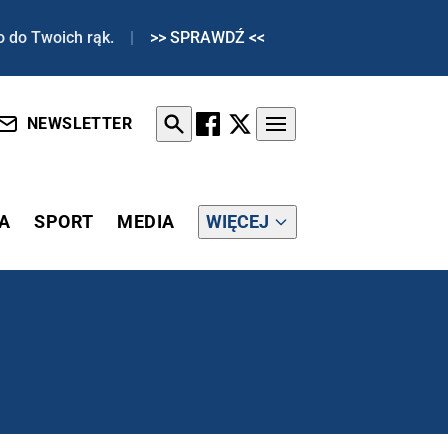
o do Twoich rąk.
|
>> SPRAWDŹ <<
NEWSLETTER
A
SPORT
MEDIA
WIĘCEJ