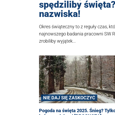
spędziliby święta
nazwiska!
Okres świąteczny to z reguły czas, kt
najnowszego badania pracowni SW Re
zrobiliby wyjątek...
NIE DAJ SIĘ ZASKOCZYĆ
Pogoda na święta 2025. Śnieg? Tylk