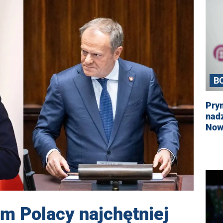
B
Prym
nadz
Now
em Polacy najchętniej