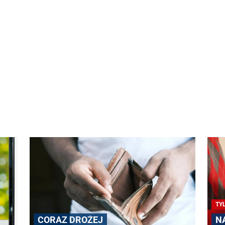
TY
CORAZ DROŻEJ
N