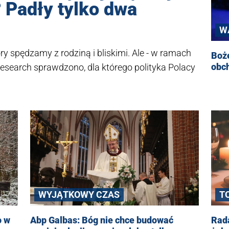
? Padły tylko dwa
W
óry spędzamy z rodziną i bliskimi. Ale - w ramach
Boż
obch
search sprawdzono, dla którego polityka Polacy
WYJĄTKOWY CZAS
T
o w
Abp Galbas: Bóg nie chce budować
Rada