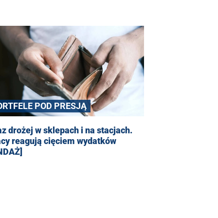
ORTFELE POD PRESJĄ
z drożej w sklepach i na stacjach.
acy reagują cięciem wydatków
NDAŻ]