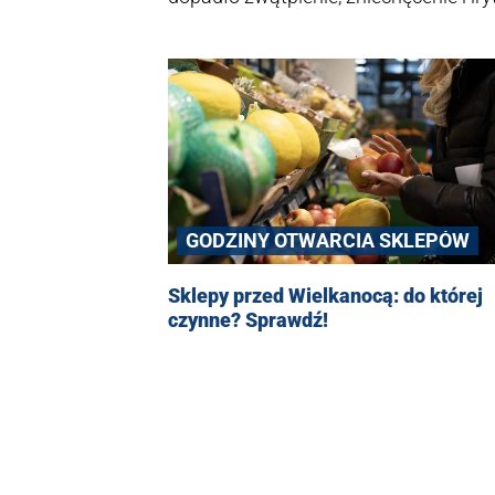
determinacji. A przede wszystkim mnie
się komentarze dotyczące... afery pedo
GODZINY OTWARCIA SKLEPÓW
Sklepy przed Wielkanocą: do której
czynne? Sprawdź!