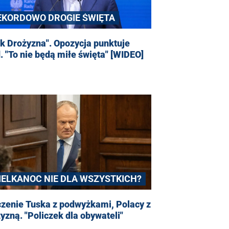
EKORDOWO DROGIE ŚWIĘTA
k Drożyzna". Opozycja punktuje
. "To nie będą miłe święta" [WIDEO]
IELKANOC NIE DLA WSZYSTKICH?
czenie Tuska z podwyżkami, Polacy z
yzną. "Policzek dla obywateli"