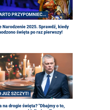
ARTO PRZYPOMNIEĆ...
e Narodzenie 2025. Sprawdź, kiedy
odzono święta po raz pierwszy!
O JUŻ SZCZYT!
 na drogie święta? "Dbajmy o to,