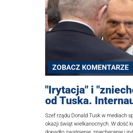
ZOBACZ KOMENTARZE
"Irytacja" i "znie
od Tuska. Internau
Szef rządu Donald Tusk w mediach sp
okazji świąt wielkanocnych. W dość kr
dopadło zwątpienie, zniechęcenie i iry