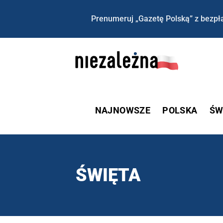
Prenumeruj „Gazetę Polską” z bezpła
NAJNOWSZE
POLSKA
ŚW
ŚWIĘTA