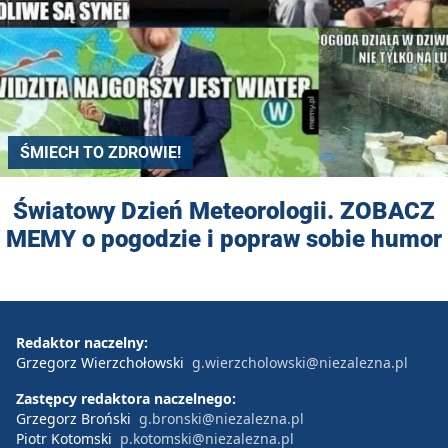
ŚMIECH TO ZDROWIE!
Światowy Dzień Meteorologii. ZOBACZ
MEMY o pogodzie i popraw sobie humor
Redaktor naczelny:
Grzegorz Wierzchołowski
g.wierzcholowski@niezalezna.pl
Zastępcy redaktora naczelnego:
Grzegorz Broński
g.bronski@niezalezna.pl
Piotr Kotomski
p.kotomski@niezalezna.pl