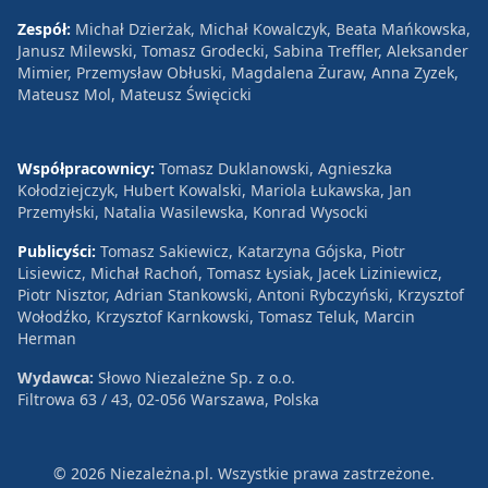
Zespół:
Michał Dzierżak, Michał Kowalczyk, Beata Mańkowska,
Janusz Milewski, Tomasz Grodecki, Sabina Treffler, Aleksander
Mimier, Przemysław Obłuski, Magdalena Żuraw, Anna Zyzek,
Mateusz Mol, Mateusz Święcicki
Współpracownicy:
Tomasz Duklanowski, Agnieszka
Kołodziejczyk, Hubert Kowalski, Mariola Łukawska, Jan
Przemyłski, Natalia Wasilewska, Konrad Wysocki
Publicyści:
Tomasz Sakiewicz, Katarzyna Gójska, Piotr
Lisiewicz, Michał Rachoń, Tomasz Łysiak, Jacek Liziniewicz,
Piotr Nisztor, Adrian Stankowski, Antoni Rybczyński, Krzysztof
Wołodźko, Krzysztof Karnkowski, Tomasz Teluk, Marcin
Herman
Wydawca:
Słowo Niezależne Sp. z o.o.
Filtrowa 63 / 43, 02-056 Warszawa, Polska
© 2026 Niezależna.pl. Wszystkie prawa zastrzeżone.