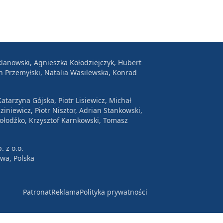
lanowski, Agnieszka Kołodziejczyk, Hubert
n Przemyłski, Natalia Wasilewska, Konrad
atarzyna Gójska, Piotr Lisiewicz, Michał
ziniewicz, Piotr Nisztor, Adrian Stankowski,
Wołodźko, Krzysztof Karnkowski, Tomasz
. z o.o.
awa, Polska
Patronat
Reklama
Polityka prywatności