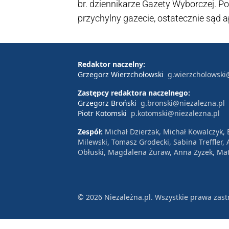
br. dziennikarze Gazety Wyborczej. 
przychylny gazecie, ostatecznie sąd a
poinformował we wtorek pełnomocnik
"GW" musi opublikować sprostowanie D
roku.
Redaktor naczelny:
Grzegorz Wierzchołowski
g.wierzcholowski
Zastępcy redaktora naczelnego:
Grzegorz Broński
g.bronski@niezalezna.pl
Piotr Kotomski
p.kotomski@niezalezna.pl
Zespół:
Michał Dzierżak, Michał Kowalczyk,
Milewski, Tomasz Grodecki, Sabina Treffler
Obłuski, Magdalena Żuraw, Anna Zyzek, Mat
© 2026 Niezależna.pl. Wszystkie prawa zast