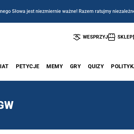
nego Słowa jest niezmiernie ważne! Razem ratujmy niezależn
WESPRZYJ
SKLEP
IAT
PETYCJE
MEMY
GRY
QUIZY
POLITYK
GW