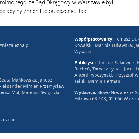
Pomimo tego, że Sąd Okręgowy w Warszawie był
pelacyjny zmienił to orzeczenie. Jak
 prezesa PKN Orlen mec. Maciej Zaborowski,
aniela Obajtka do artykułu z lutego zeszłego
Współpracownicy:
Tomasz Duk
@niezalezna.pl
Kowalski, Mariola Łukawska, Ja
Wysocki
Publicyści:
Tomasz Sakiewicz, K
Rachoń, Tomasz Łysiak, Jacek Li
Antoni Rybczyński, Krzysztof 
 Beata Mańkowska, Janusz
Teluk, Marcin Herman
, Aleksander Mimier, Przemysław
eusz Mol, Mateusz Święcicki
Wydawca:
Słowo Niezależne Sp
Filtrowa 63 / 43, 02-056 Warsz
rzeżone.