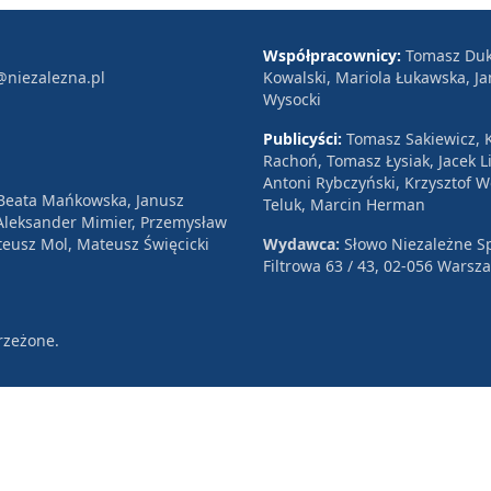
hodom i skomplikowanemu układowi uderzająco
 Salomona w Jerozolimie. Prace archeologiczne
Współpracownicy:
Tomasz Duk
@niezalezna.pl
Kowalski, Mariola Łukawska, Ja
anowisko zostało zbombardowane przez tureckie
Wysocki
Publicyści:
Tomasz Sakiewicz, K
Rachoń, Tomasz Łysiak, Jacek Li
Antoni Rybczyński, Krzysztof 
 Beata Mańkowska, Janusz
Teluk, Marcin Herman
, Aleksander Mimier, Przemysław
eusz Mol, Mateusz Święcicki
Wydawca:
Słowo Niezależne Sp
Filtrowa 63 / 43, 02-056 Warsz
rzeżone.