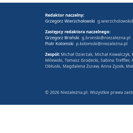
podłodze. Dzięki monumentalnym sc
przypominała biblijne opisy Świątyni
Redaktor naczelny:
Grzegorz Wierzchołowski
g.wierzcholowski
przerwała tragedia – w 2018 roku st
lotnictwo.
Zastępcy redaktora naczelnego:
Grzegorz Broński
g.bronski@niezalezna.pl
Piotr Kotomski
p.kotomski@niezalezna.pl
Zespół:
Michał Dzierżak, Michał Kowalczyk,
Milewski, Tomasz Grodecki, Sabina Treffler
Obłuski, Magdalena Żuraw, Anna Zyzek, Mat
© 2026 Niezależna.pl. Wszystkie prawa zast