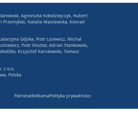
lanowski, Agnieszka Kołodziejczyk, Hubert
n Przemyłski, Natalia Wasilewska, Konrad
atarzyna Gójska, Piotr Lisiewicz, Michał
ziniewicz, Piotr Nisztor, Adrian Stankowski,
Wołodźko, Krzysztof Karnkowski, Tomasz
. z o.o.
awa, Polska
Patronat
Reklama
Polityka prywatności