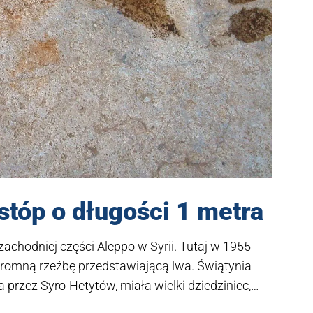
stóp o długości 1 metra
achodniej części Aleppo w Syrii. Tutaj w 1955
gromną rzeźbę przedstawiającą lwa. Świątynia
rzez Syro-Hetytów, miała wielki dziedziniec,
rzeźbione ślady ogromnych stóp na kamiennej