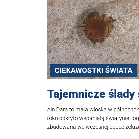
CIEKAWOSTKI ŚWIATA
Tajemnicze ślady 
Ain Dara to mała wioska w północno-z
roku odkryto wspaniałą świątynię i o
zbudowana we wczesnej epoce żelaza p
wspaniałe płaskorzeźby bazaltowe i 