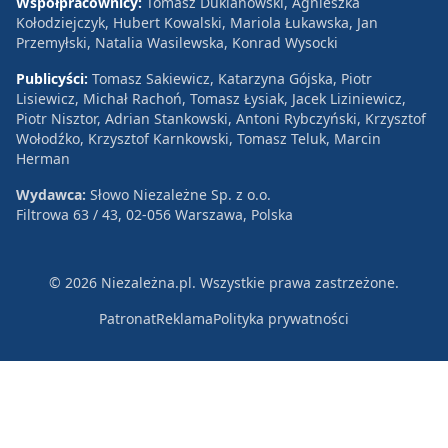
Współpracownicy:
Tomasz Duklanowski, Agnieszka
Kołodziejczyk, Hubert Kowalski, Mariola Łukawska, Jan
Przemyłski, Natalia Wasilewska, Konrad Wysocki
Publicyści:
Tomasz Sakiewicz, Katarzyna Gójska, Piotr
Lisiewicz, Michał Rachoń, Tomasz Łysiak, Jacek Liziniewicz,
Piotr Nisztor, Adrian Stankowski, Antoni Rybczyński, Krzysztof
Wołodźko, Krzysztof Karnkowski, Tomasz Teluk, Marcin
Herman
Wydawca:
Słowo Niezależne Sp. z o.o.
Filtrowa 63 / 43, 02-056 Warszawa, Polska
© 2026 Niezależna.pl. Wszystkie prawa zastrzeżone.
Patronat
Reklama
Polityka prywatności