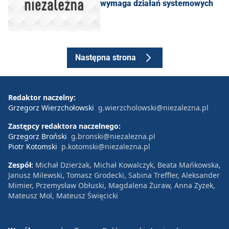
wymaga działań systemowych
Następna strona
Redaktor naczelny:
Grzegorz Wierzchołowski
g.wierzcholowski@niezalezna.pl
Zastępcy redaktora naczelnego:
Grzegorz Broński
g.bronski@niezalezna.pl
Piotr Kotomski
p.kotomski@niezalezna.pl
Zespół:
Michał Dzierżak, Michał Kowalczyk, Beata Mańkowska,
Janusz Milewski, Tomasz Grodecki, Sabina Treffler, Aleksander
Mimier, Przemysław Obłuski, Magdalena Żuraw, Anna Zyzek,
Mateusz Mol, Mateusz Święcicki