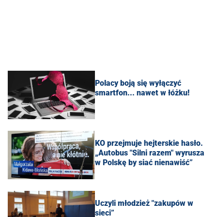
Polacy boją się wyłączyć
smartfon... nawet w łóżku!
KO przejmuje hejterskie hasło.
„Autobus "Silni razem" wyrusza
w Polskę by siać nienawiść”
Uczyli młodzież "zakupów w
sieci”