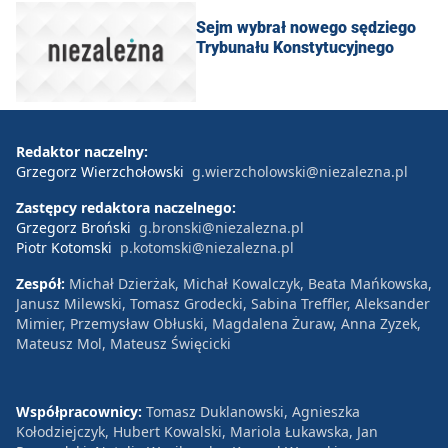
Sejm wybrał nowego sędziego
Trybunału Konstytucyjnego
Redaktor naczelny:
Grzegorz Wierzchołowski
g.wierzcholowski@niezalezna.pl
Zastępcy redaktora naczelnego:
Grzegorz Broński
g.bronski@niezalezna.pl
Piotr Kotomski
p.kotomski@niezalezna.pl
Zespół:
Michał Dzierżak, Michał Kowalczyk, Beata Mańkowska,
Janusz Milewski, Tomasz Grodecki, Sabina Treffler, Aleksander
Mimier, Przemysław Obłuski, Magdalena Żuraw, Anna Zyzek,
Mateusz Mol, Mateusz Święcicki
Współpracownicy:
Tomasz Duklanowski, Agnieszka
Kołodziejczyk, Hubert Kowalski, Mariola Łukawska, Jan