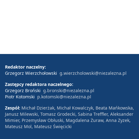
Redaktor naczelny:
Grzegorz Wierzchołowski
g.wierzcholowski@niezalezna.pl
Zastępcy redaktora naczelnego:
Grzegorz Broński
g.bronski@niezalezna.pl
Piotr Kotomski
p.kotomski@niezalezna.pl
Zespół:
Michał Dzierżak, Michał Kowalczyk, Beata Mańkowska,
Janusz Milewski, Tomasz Grodecki, Sabina Treffler, Aleksander
Mimier, Przemysław Obłuski, Magdalena Żuraw, Anna Zyzek,
Mateusz Mol, Mateusz Święcicki