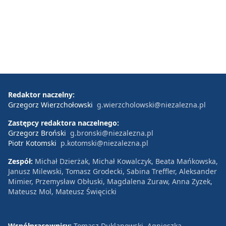
Redaktor naczelny:
Grzegorz Wierzchołowski
g.wierzcholowski@niezalezna.pl
Zastępcy redaktora naczelnego:
Grzegorz Broński
g.bronski@niezalezna.pl
Piotr Kotomski
p.kotomski@niezalezna.pl
Zespół:
Michał Dzierżak, Michał Kowalczyk, Beata Mańkowska,
Janusz Milewski, Tomasz Grodecki, Sabina Treffler, Aleksander
Mimier, Przemysław Obłuski, Magdalena Żuraw, Anna Zyzek,
Mateusz Mol, Mateusz Święcicki
Współpracownicy:
Tomasz Duklanowski, Agnieszka