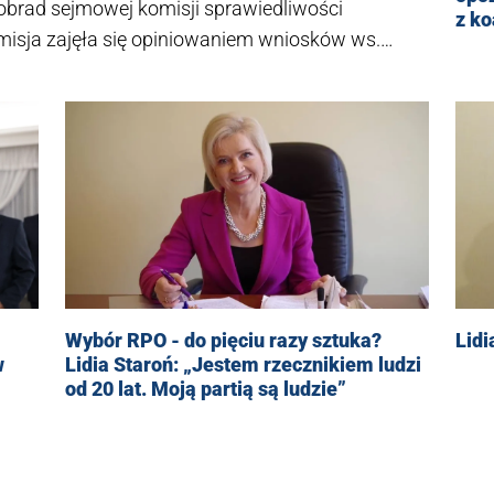
 obrad sejmowej komisji sprawiedliwości
z ko
omisja zajęła się opiniowaniem wniosków ws.
Lidi
Wybór RPO - do pięciu razy sztuka?
w
Lidia Staroń: „Jestem rzecznikiem ludzi
od 20 lat. Moją partią są ludzie”