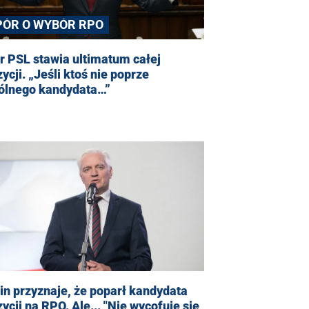
PÓR O WYBÓR RPO
r PSL stawia ultimatum całej
ycji. „Jeśli ktoś nie poprze
ólnego kandydata…”
n przyznaje, że poparł kandydata
ycji na RPO. Ale... "Nie wycofuję się