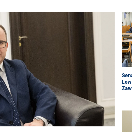
Sen
Lewi
Zawa