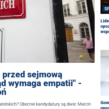
S
Lide
opoz
wsp
 przed sejmową
ąd wymaga empatii" -
oń
Gowi
telskich? Obecnie kandydatury są dwie: Marcin
opoz