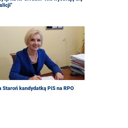
alicji"
a Staroń kandydatką PiS na RPO