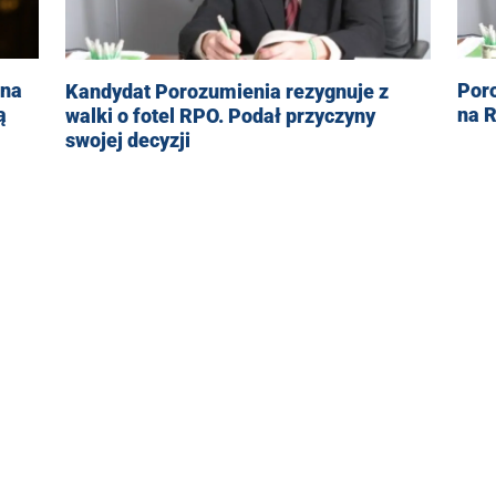
Por
 na
Kandydat Porozumienia rezygnuje z
na 
ą
walki o fotel RPO. Podał przyczyny
swojej decyzji