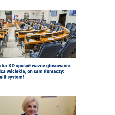
ator KO opuścił ważne głosowanie.
ca wściekła, on sam tłumaczy:
lił system!