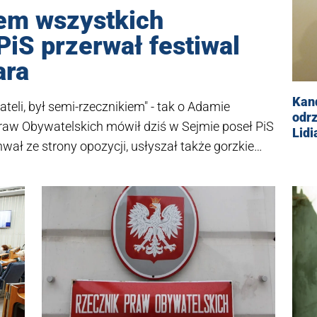
iem wszystkich
PiS przerwał festiwal
ara
Kan
teli, był semi-rzecznikiem" - tak o Adamie
odr
aw Obywatelskich mówił dziś w Sejmie poseł PiS
Lidi
wał ze strony opozycji, usłyszał także gorzkie