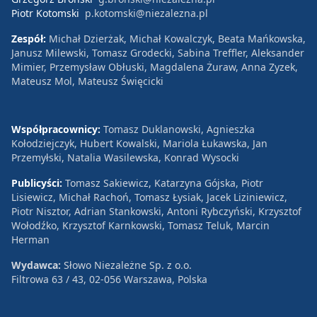
Piotr Kotomski
p.kotomski@niezalezna.pl
Zespół:
Michał Dzierżak, Michał Kowalczyk, Beata Mańkowska,
Janusz Milewski, Tomasz Grodecki, Sabina Treffler, Aleksander
Mimier, Przemysław Obłuski, Magdalena Żuraw, Anna Zyzek,
Mateusz Mol, Mateusz Święcicki
Współpracownicy:
Tomasz Duklanowski, Agnieszka
Kołodziejczyk, Hubert Kowalski, Mariola Łukawska, Jan
Przemyłski, Natalia Wasilewska, Konrad Wysocki
Publicyści:
Tomasz Sakiewicz, Katarzyna Gójska, Piotr
Lisiewicz, Michał Rachoń, Tomasz Łysiak, Jacek Liziniewicz,
Piotr Nisztor, Adrian Stankowski, Antoni Rybczyński, Krzysztof
Wołodźko, Krzysztof Karnkowski, Tomasz Teluk, Marcin
Herman
Wydawca:
Słowo Niezależne Sp. z o.o.
Filtrowa 63 / 43, 02-056 Warszawa, Polska