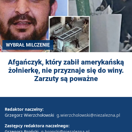
WYBRAŁ MILCZENIE
Afgańczyk, który zabił amerykańską
żołnierkę, nie przyznaje się do winy.
Zarzuty są poważne
Redaktor naczelny:
Grzegorz Wierzchołowski
g.wierzcholowski@niezalezna.pl
Zastępcy redaktora naczelnego:
Grzegorz Broński
g.bronski@niezalezna.pl