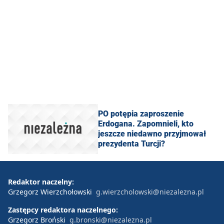
PO potępia zaproszenie
Erdogana. Zapomnieli, kto
jeszcze niedawno przyjmował
prezydenta Turcji?
Redaktor naczelny:
Grzegorz Wierzchołowski
g.wierzcholowski@niezalezna.pl
Zastępcy redaktora naczelnego:
Grzegorz Broński
g.bronski@niezalezna.pl