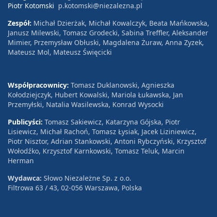
Piotr Kotomski
p.kotomski@niezalezna.pl
Zespół:
Michał Dzierżak, Michał Kowalczyk, Beata Mańkowska,
Janusz Milewski, Tomasz Grodecki, Sabina Treffler, Aleksander
Mimier, Przemysław Obłuski, Magdalena Żuraw, Anna Zyzek,
Mateusz Mol, Mateusz Święcicki
Współpracownicy:
Tomasz Duklanowski, Agnieszka
Kołodziejczyk, Hubert Kowalski, Mariola Łukawska, Jan
Przemyłski, Natalia Wasilewska, Konrad Wysocki
Publicyści:
Tomasz Sakiewicz, Katarzyna Gójska, Piotr
Lisiewicz, Michał Rachoń, Tomasz Łysiak, Jacek Liziniewicz,
Piotr Nisztor, Adrian Stankowski, Antoni Rybczyński, Krzysztof
Wołodźko, Krzysztof Karnkowski, Tomasz Teluk, Marcin
Herman
Wydawca:
Słowo Niezależne Sp. z o.o.
Filtrowa 63 / 43, 02-056 Warszawa, Polska