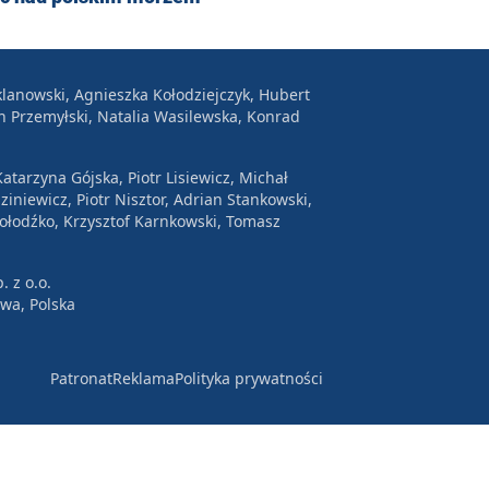
lanowski, Agnieszka Kołodziejczyk, Hubert
n Przemyłski, Natalia Wasilewska, Konrad
atarzyna Gójska, Piotr Lisiewicz, Michał
ziniewicz, Piotr Nisztor, Adrian Stankowski,
Wołodźko, Krzysztof Karnkowski, Tomasz
. z o.o.
awa, Polska
Patronat
Reklama
Polityka prywatności