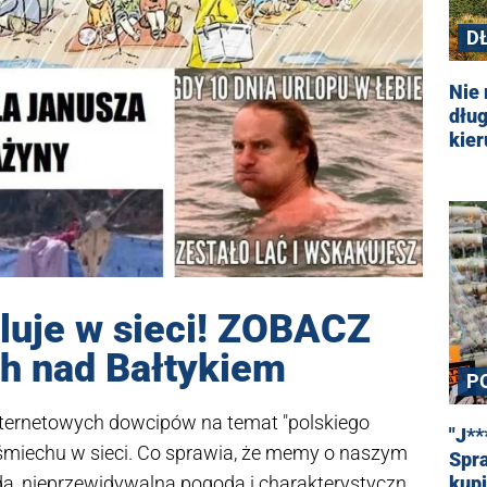
D
Nie
dłu
kie
luje w sieci! ZOBACZ
h nad Bałtykiem
P
internetowych dowcipów na temat "polskiego
"J**
śmiechu w sieci. Co sprawia, że memy o naszym
Spra
a, nieprzewidywalna pogoda i charakterystyczny
kup