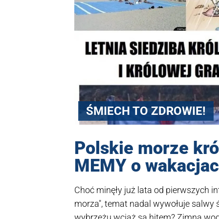
ŚMIECH TO ZDROWIE!
Polskie morze kró
MEMY o wakacjac
Choć minęły już lata od pierwszych 
morza", temat nadal wywołuje salwy 
wybrzeżu wciąż są hitem? Zimna wod