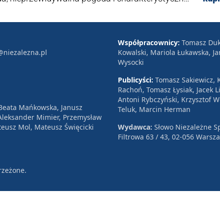
m żartów, które wciąż cieszą się ogromną
Współpracownicy:
Tomasz Duk
@niezalezna.pl
Kowalski, Mariola Łukawska, Ja
Wysocki
Publicyści:
Tomasz Sakiewicz, K
Rachoń, Tomasz Łysiak, Jacek Li
Antoni Rybczyński, Krzysztof 
 Beata Mańkowska, Janusz
Teluk, Marcin Herman
, Aleksander Mimier, Przemysław
eusz Mol, Mateusz Święcicki
Wydawca:
Słowo Niezależne Sp
Filtrowa 63 / 43, 02-056 Warsz
rzeżone.