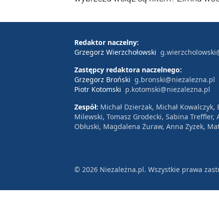
klimat nad Bałtykiem stały się źródłe
popularnością w polskim internecie.
Redaktor naczelny:
Grzegorz Wierzchołowski
g.wierzcholowski
Zastępcy redaktora naczelnego:
Grzegorz Broński
g.bronski@niezalezna.pl
Piotr Kotomski
p.kotomski@niezalezna.pl
Zespół:
Michał Dzierżak, Michał Kowalczyk,
Milewski, Tomasz Grodecki, Sabina Treffler
Obłuski, Magdalena Żuraw, Anna Zyzek, Mat
© 2026 Niezależna.pl. Wszystkie prawa zast