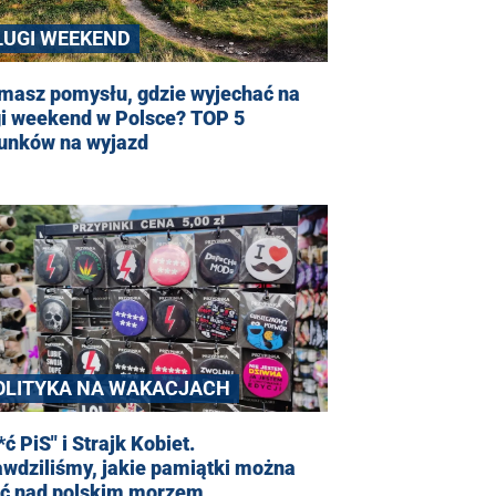
ŁUGI WEEKEND
 masz pomysłu, gdzie wyjechać na
gi weekend w Polsce? TOP 5
runków na wyjazd
OLITYKA NA WAKACJACH
*ć PiS" i Strajk Kobiet.
wdziliśmy, jakie pamiątki można
ić nad polskim morzem