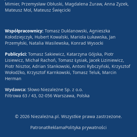
Mimier, Przemysław Obłuski, Magdalena Żuraw, Anna Zyzek,
Mateusz Mol, Mateusz Święcicki
Współpracownicy:
Tomasz Duklanowski, Agnieszka
Kołodziejczyk, Hubert Kowalski, Mariola Łukawska, Jan
Przemyłski, Natalia Wasilewska, Konrad Wysocki
Publicyści:
Tomasz Sakiewicz, Katarzyna Gójska, Piotr
Lisiewicz, Michał Rachoń, Tomasz Łysiak, Jacek Liziniewicz,
Piotr Nisztor, Adrian Stankowski, Antoni Rybczyński, Krzysztof
Wołodźko, Krzysztof Karnkowski, Tomasz Teluk, Marcin
Herman
Wydawca:
Słowo Niezależne Sp. z o.o.
Filtrowa 63 / 43, 02-056 Warszawa, Polska
© 2026 Niezależna.pl. Wszystkie prawa zastrzeżone.
Patronat
Reklama
Polityka prywatności