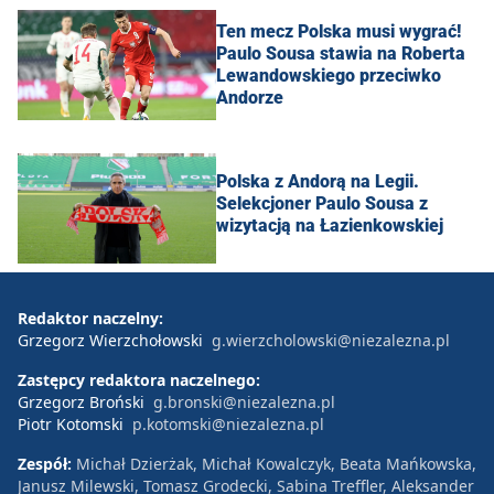
Ten mecz Polska musi wygrać!
Paulo Sousa stawia na Roberta
Lewandowskiego przeciwko
Andorze
Polska z Andorą na Legii.
Selekcjoner Paulo Sousa z
wizytacją na Łazienkowskiej
Redaktor naczelny:
Grzegorz Wierzchołowski
g.wierzcholowski@niezalezna.pl
Zastępcy redaktora naczelnego:
Grzegorz Broński
g.bronski@niezalezna.pl
Piotr Kotomski
p.kotomski@niezalezna.pl
Zespół:
Michał Dzierżak, Michał Kowalczyk, Beata Mańkowska,
Janusz Milewski, Tomasz Grodecki, Sabina Treffler, Aleksander