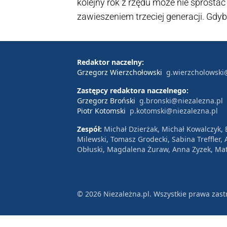
kolejny rok z rzędu może nie sprost
zawieszeniem trzeciej generacji. Gdyb
także pismo zarządu skierowane do n
dla polskiego producenta i biznesowe 
szczegółach sprawy władze spółki jed
Redaktor naczelny:
Grzegorz Wierzchołowski
g.wierzcholowski
„kontekstem geobezpieczeństwa” i st
Zastępcy redaktora naczelnego:
Grzegorz Broński
g.bronski@niezalezna.pl
Piotr Kotomski
p.kotomski@niezalezna.pl
Zespół:
Michał Dzierżak, Michał Kowalczyk,
Milewski, Tomasz Grodecki, Sabina Treffler
Obłuski, Magdalena Żuraw, Anna Zyzek, Mat
© 2026 Niezależna.pl. Wszystkie prawa zast