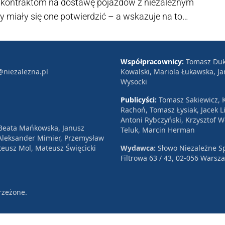
ać kontraktom na dostawę pojazdów z niezależnym
y miały się one potwierdzić – a wskazuje na to
aszej redakcji – oznaczać będzie wymierne straty
eldorado dla niemieckiej konkurencji. O
nak nie chcą informować, zasłaniając się
Współpracownicy:
Tomasz Duk
@niezalezna.pl
Kowalski, Mariola Łukawska, Ja
ojącymi przed nią „wyzwaniami”.
Wysocki
Publicyści:
Tomasz Sakiewicz, K
Rachoń, Tomasz Łysiak, Jacek Li
Antoni Rybczyński, Krzysztof 
 Beata Mańkowska, Janusz
Teluk, Marcin Herman
, Aleksander Mimier, Przemysław
eusz Mol, Mateusz Święcicki
Wydawca:
Słowo Niezależne Sp
Filtrowa 63 / 43, 02-056 Warsz
rzeżone.