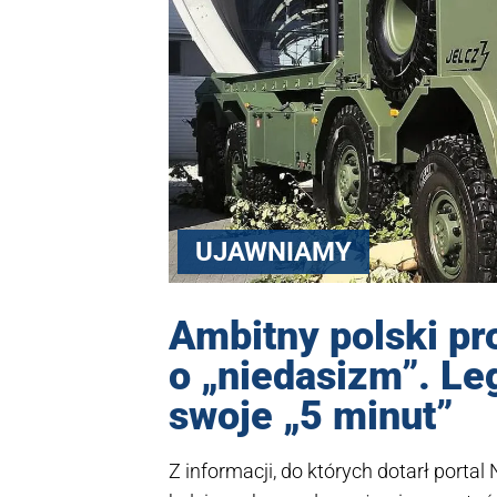
UJAWNIAMY
Ambitny polski pr
o „niedasizm”. Le
swoje „5 minut”
Z informacji, do których dotarł porta