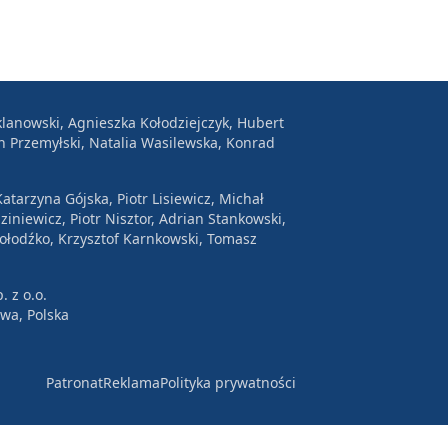
lanowski, Agnieszka Kołodziejczyk, Hubert
n Przemyłski, Natalia Wasilewska, Konrad
atarzyna Gójska, Piotr Lisiewicz, Michał
ziniewicz, Piotr Nisztor, Adrian Stankowski,
Wołodźko, Krzysztof Karnkowski, Tomasz
. z o.o.
awa, Polska
Patronat
Reklama
Polityka prywatności