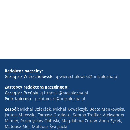
Redaktor naczelny:
Grzegorz Wierzchołowski
g.wierzcholowski@niezalezna.pl
Zastępcy redaktora naczelnego:
Grzegorz Broński
g.bronski@niezalezna.pl
Piotr Kotomski
p.kotomski@niezalezna.pl
Zespół:
Michał Dzierżak, Michał Kowalczyk, Beata Mańkowska,
Janusz Milewski, Tomasz Grodecki, Sabina Treffler, Aleksander
Mimier, Przemysław Obłuski, Magdalena Żuraw, Anna Zyzek,
Mateusz Mol, Mateusz Święcicki