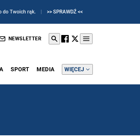
o do Twoich rąk.
|
>> SPRAWDŹ <<
NEWSLETTER
A
SPORT
MEDIA
WIĘCEJ