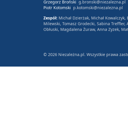
Grzegorz Broński
g.bronski@niezalezna.pl
Piotr Kotomski
p.kotomski@niezalezna.pl
Zespół:
Michał Dzierżak, Michał Kowalczyk,
Milewski, Tomasz Grodecki, Sabina Treffler
Obłuski, Magdalena Żuraw, Anna Zyzek, Mat
© 2026 Niezależna.pl. Wszystkie prawa zast