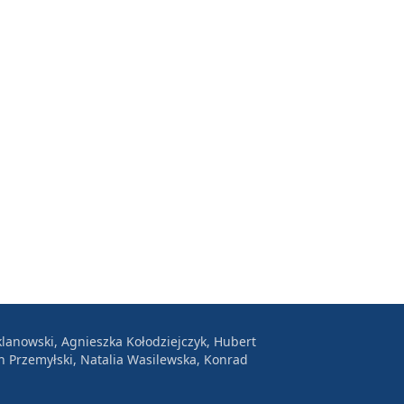
lanowski, Agnieszka Kołodziejczyk, Hubert
n Przemyłski, Natalia Wasilewska, Konrad