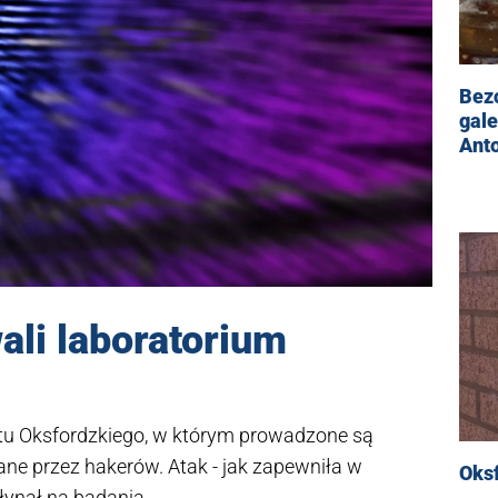
Bezc
gale
Anto
li laboratorium
tu Oksfordzkiego, w którym prowadzone są
ne przez hakerów. Atak - jak zapewniła w
Oksf
łynął na badania.