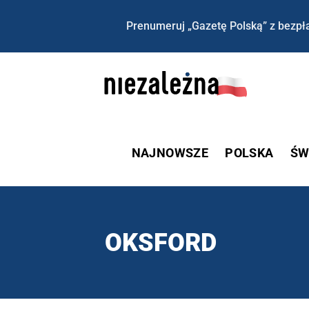
Prenumeruj „Gazetę Polską” z bezpła
NAJNOWSZE
POLSKA
ŚW
OKSFORD