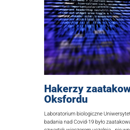
Hakerzy zaatakowa
Oksfordu
Laboratorium biologiczne Uniwersyte
badania nad Covid-19 było zaatakowa
czwartek wieczorem uczelnia - nie wp