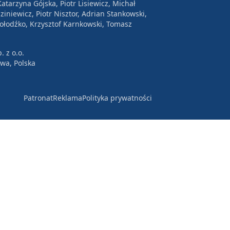
atarzyna Gójska, Piotr Lisiewicz, Michał
ziniewicz, Piotr Nisztor, Adrian Stankowski,
Wołodźko, Krzysztof Karnkowski, Tomasz
. z o.o.
awa, Polska
Patronat
Reklama
Polityka prywatności