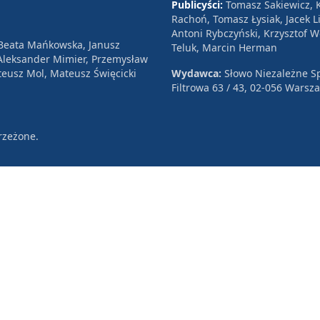
Publicyści:
Tomasz Sakiewicz, K
Rachoń, Tomasz Łysiak, Jacek Li
Antoni Rybczyński, Krzysztof 
 Beata Mańkowska, Janusz
Teluk, Marcin Herman
, Aleksander Mimier, Przemysław
eusz Mol, Mateusz Święcicki
Wydawca:
Słowo Niezależne Sp
Filtrowa 63 / 43, 02-056 Warsz
rzeżone.