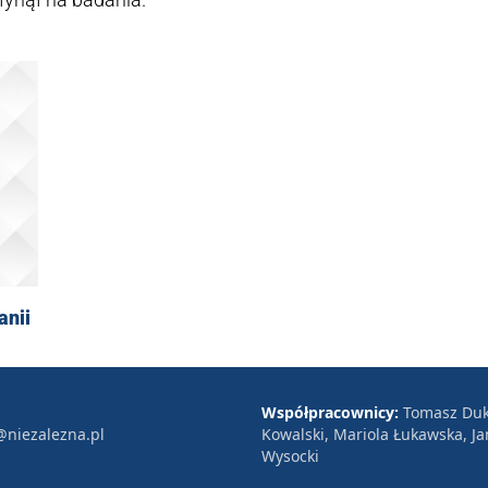
anii
Współpracownicy:
Tomasz Duk
@niezalezna.pl
Kowalski, Mariola Łukawska, Ja
Wysocki