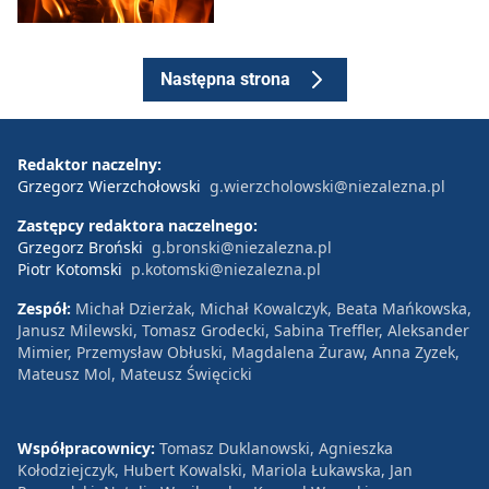
Następna strona
Redaktor naczelny:
Grzegorz Wierzchołowski
g.wierzcholowski@niezalezna.pl
Zastępcy redaktora naczelnego:
Grzegorz Broński
g.bronski@niezalezna.pl
Piotr Kotomski
p.kotomski@niezalezna.pl
Zespół:
Michał Dzierżak, Michał Kowalczyk, Beata Mańkowska,
Janusz Milewski, Tomasz Grodecki, Sabina Treffler, Aleksander
Mimier, Przemysław Obłuski, Magdalena Żuraw, Anna Zyzek,
Mateusz Mol, Mateusz Święcicki
Współpracownicy:
Tomasz Duklanowski, Agnieszka
Kołodziejczyk, Hubert Kowalski, Mariola Łukawska, Jan