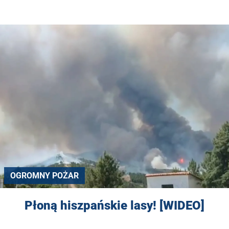
OGROMNY POŻAR
Płoną hiszpańskie lasy! [WIDEO]