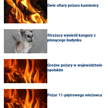
Dwie ofiary pożaru kamienicy
Strażacy wynieśli kangury z
płonącego budynku
Groźne pożary w województwie
opolskim
Pożar 11-piętrowego wieżowca