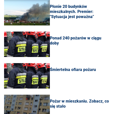
Płonie 20 budynków
mieszkalnych. Premier:
"Sytuacja jest poważna"
Ponad 240 pożarów w ciągu
doby
Śmiertelna ofiara pożaru
Pożar w mieszkaniu. Zobacz, co
się stało