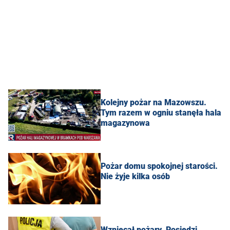
Kolejny pożar na Mazowszu.
Tym razem w ogniu stanęła hala
magazynowa
Pożar domu spokojnej starości.
Nie żyje kilka osób
Wzniecał pożary. Posiedzi