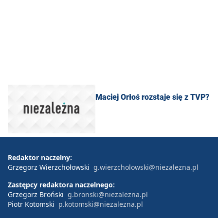
Maciej Orłoś rozstaje się z TVP?
Redaktor naczelny:
Grzegorz Wierzchołowski
g.wierzcholowski@niezalezna.pl
Zastępcy redaktora naczelnego:
Grzegorz Broński
g.bronski@niezalezna.pl
Piotr Kotomski
p.kotomski@niezalezna.pl