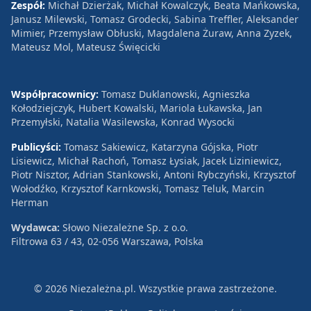
Zespół:
Michał Dzierżak, Michał Kowalczyk, Beata Mańkowska,
Janusz Milewski, Tomasz Grodecki, Sabina Treffler, Aleksander
Mimier, Przemysław Obłuski, Magdalena Żuraw, Anna Zyzek,
Mateusz Mol, Mateusz Święcicki
Współpracownicy:
Tomasz Duklanowski, Agnieszka
Kołodziejczyk, Hubert Kowalski, Mariola Łukawska, Jan
Przemyłski, Natalia Wasilewska, Konrad Wysocki
Publicyści:
Tomasz Sakiewicz, Katarzyna Gójska, Piotr
Lisiewicz, Michał Rachoń, Tomasz Łysiak, Jacek Liziniewicz,
Piotr Nisztor, Adrian Stankowski, Antoni Rybczyński, Krzysztof
Wołodźko, Krzysztof Karnkowski, Tomasz Teluk, Marcin
Herman
Wydawca:
Słowo Niezależne Sp. z o.o.
Filtrowa 63 / 43, 02-056 Warszawa, Polska
© 2026 Niezależna.pl. Wszystkie prawa zastrzeżone.