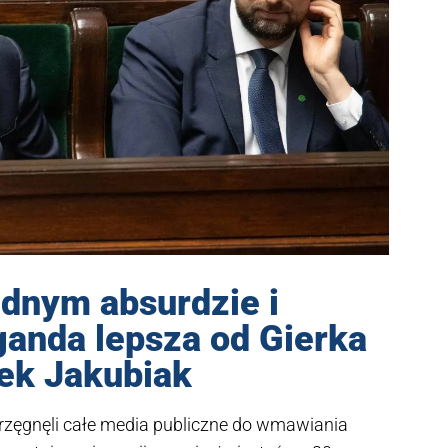
ednym absurdzie i
ganda lepsza od Gierka
ek Jakubiak
przęgnęli całe media publiczne do wmawiania