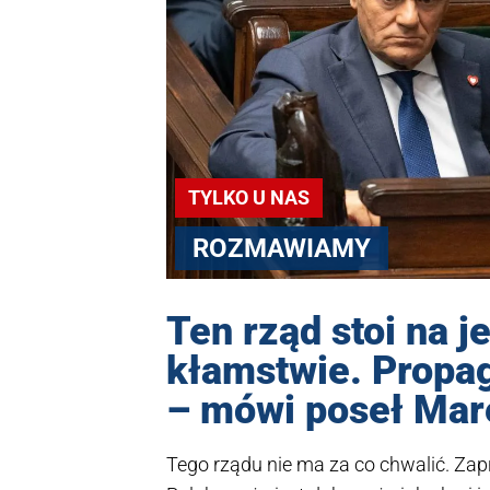
TYLKO U NAS
ROZMAWIAMY
Ten rząd stoi na j
kłamstwie. Propa
– mówi poseł Mar
Tego rządu nie ma za co chwalić. Za