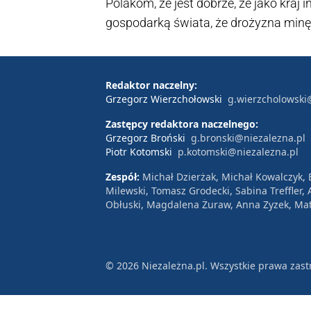
Polakom, że jest dobrze, że jako kraj 
gospodarką świata, że drożyzna minęł
jemioła, która czerpie ze zdrowych dr
portalowi Niezależna.pl Marek Jakubi
Republikanie.
Redaktor naczelny:
Grzegorz Wierzchołowski
g.wierzcholowski
Zastępcy redaktora naczelnego:
Grzegorz Broński
g.bronski@niezalezna.pl
Piotr Kotomski
p.kotomski@niezalezna.pl
Zespół:
Michał Dzierżak, Michał Kowalczyk,
Milewski, Tomasz Grodecki, Sabina Treffler
Obłuski, Magdalena Żuraw, Anna Zyzek, Mat
© 2026 Niezależna.pl. Wszystkie prawa zast