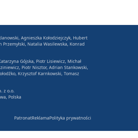
lanowski, Agnieszka Kołodziejczyk, Hubert
n Przemyłski, Natalia Wasilewska, Konrad
atarzyna Gójska, Piotr Lisiewicz, Michał
ziniewicz, Piotr Nisztor, Adrian Stankowski,
Wołodźko, Krzysztof Karnkowski, Tomasz
. z o.o.
awa, Polska
Patronat
Reklama
Polityka prywatności