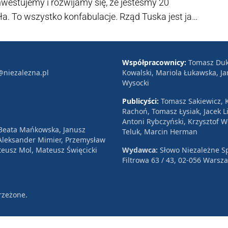
inwestujemy i rozwijamy się, że jesteśmy 20
a. To wszystko konfabulacje. Rząd Tuska jest jak
zew. Tak samo oni czerpią z Polski – mówi
ak, poseł, przewodniczący koła Wolni
Współpracownicy:
Tomasz Duk
@niezalezna.pl
Kowalski, Mariola Łukawska, Ja
Wysocki
Publicyści:
Tomasz Sakiewicz, K
Rachoń, Tomasz Łysiak, Jacek Li
Antoni Rybczyński, Krzysztof 
 Beata Mańkowska, Janusz
Teluk, Marcin Herman
, Aleksander Mimier, Przemysław
eusz Mol, Mateusz Święcicki
Wydawca:
Słowo Niezależne Sp
Filtrowa 63 / 43, 02-056 Warsz
rzeżone.