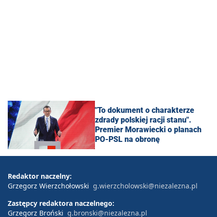
"To dokument o charakterze
zdrady polskiej racji stanu".
Premier Morawiecki o planach
PO-PSL na obronę
Redaktor naczelny:
Grzegorz Wierzchołowski
g.wierzcholowski@niezalezna.pl
Zastępcy redaktora naczelnego:
Grzegorz Broński
g.bronski@niezalezna.pl