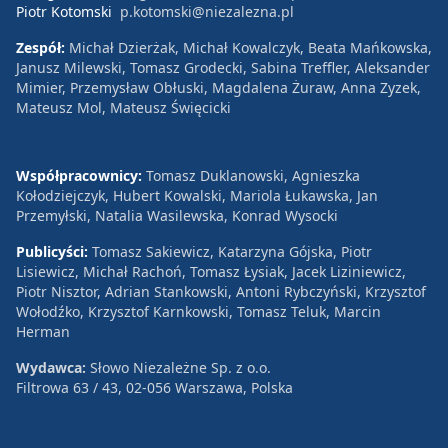
Piotr Kotomski
p.kotomski@niezalezna.pl
Zespół:
Michał Dzierżak, Michał Kowalczyk, Beata Mańkowska,
Janusz Milewski, Tomasz Grodecki, Sabina Treffler, Aleksander
Mimier, Przemysław Obłuski, Magdalena Żuraw, Anna Zyzek,
Mateusz Mol, Mateusz Święcicki
Współpracownicy:
Tomasz Duklanowski, Agnieszka
Kołodziejczyk, Hubert Kowalski, Mariola Łukawska, Jan
Przemyłski, Natalia Wasilewska, Konrad Wysocki
Publicyści:
Tomasz Sakiewicz, Katarzyna Gójska, Piotr
Lisiewicz, Michał Rachoń, Tomasz Łysiak, Jacek Liziniewicz,
Piotr Nisztor, Adrian Stankowski, Antoni Rybczyński, Krzysztof
Wołodźko, Krzysztof Karnkowski, Tomasz Teluk, Marcin
Herman
Wydawca:
Słowo Niezależne Sp. z o.o.
Filtrowa 63 / 43, 02-056 Warszawa, Polska