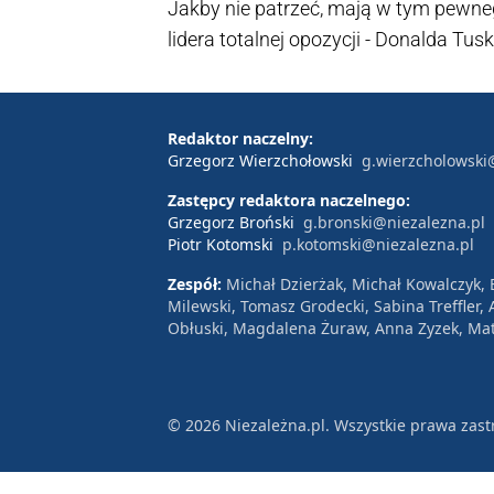
Jakby nie patrzeć, mają w tym pewn
lidera totalnej opozycji - Donalda Tus
władzy". Poniżej skutki...
Redaktor naczelny:
Grzegorz Wierzchołowski
g.wierzcholowski
Zastępcy redaktora naczelnego:
Grzegorz Broński
g.bronski@niezalezna.pl
Piotr Kotomski
p.kotomski@niezalezna.pl
Zespół:
Michał Dzierżak, Michał Kowalczyk,
Milewski, Tomasz Grodecki, Sabina Treffler
Obłuski, Magdalena Żuraw, Anna Zyzek, Mat
© 2026 Niezależna.pl. Wszystkie prawa zast