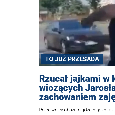
TO JUŻ PRZESADA
Rzucał jajkami w
wiozących Jarosł
zachowaniem zajęł
Przeciwnicy obozu rządzącego coraz c