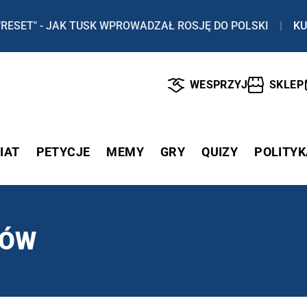
"RESET" - JAK TUSK WPROWADZAŁ ROSJĘ DO POLSKI
|
KU
WESPRZYJ
SKLEP
IAT
PETYCJE
MEMY
GRY
QUIZY
POLITYK
KÓW