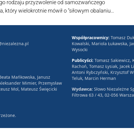
ego rodzaju przyzwolenie od samozwańczego
ka, który wielokrotnie mówił o "siłowym obalaniu
Współpracownicy:
Tomasz Duk
@niezalezna.pl
Kowalski, Mariola Łukawska, Ja
Wysocki
Publicyści:
Tomasz Sakiewicz, K
Rachoń, Tomasz Łysiak, Jacek Li
Antoni Rybczyński, Krzysztof 
 Beata Mańkowska, Janusz
Teluk, Marcin Herman
, Aleksander Mimier, Przemysław
eusz Mol, Mateusz Święcicki
Wydawca:
Słowo Niezależne Sp
Filtrowa 63 / 43, 02-056 Warsz
rzeżone.