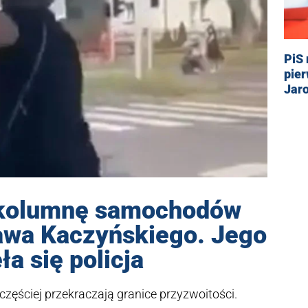
PiS 
pie
Jar
 kolumnę samochodów
awa Kaczyńskiego. Jego
a się policja
zęściej przekraczają granice przyzwoitości.