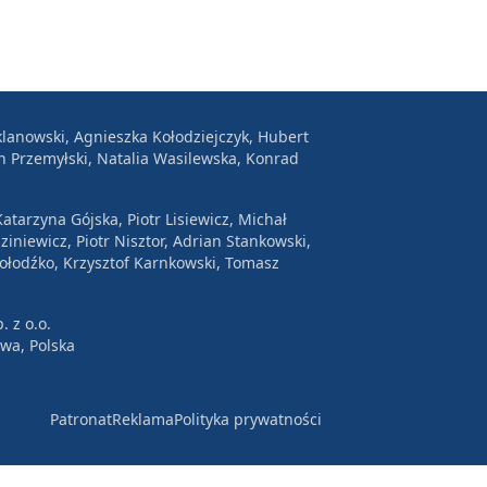
lanowski, Agnieszka Kołodziejczyk, Hubert
n Przemyłski, Natalia Wasilewska, Konrad
atarzyna Gójska, Piotr Lisiewicz, Michał
ziniewicz, Piotr Nisztor, Adrian Stankowski,
Wołodźko, Krzysztof Karnkowski, Tomasz
. z o.o.
awa, Polska
Patronat
Reklama
Polityka prywatności