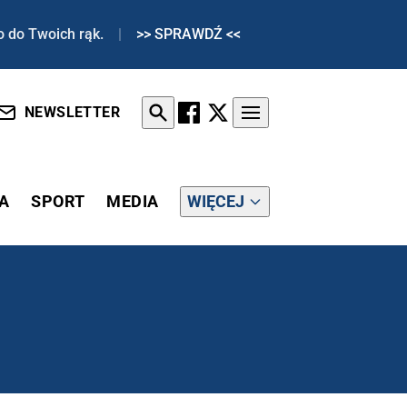
o do Twoich rąk.
|
>> SPRAWDŹ <<
NEWSLETTER
A
SPORT
MEDIA
WIĘCEJ