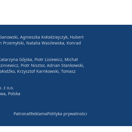
lanowski, Agnieszka Kołodziejczyk, Hubert
n Przemyłski, Natalia Wasilewska, Konrad
atarzyna Gójska, Piotr Lisiewicz, Michał
ziniewicz, Piotr Nisztor, Adrian Stankowski,
Wołodźko, Krzysztof Karnkowski, Tomasz
. z o.o.
awa, Polska
Patronat
Reklama
Polityka prywatności