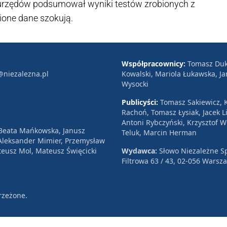
 urzędów podsumował wyniki testów zrobionych z
ione dane szokują.
Współpracownicy:
Tomasz Duk
@niezalezna.pl
Kowalski, Mariola Łukawska, Ja
Wysocki
Publicyści:
Tomasz Sakiewicz, K
Rachoń, Tomasz Łysiak, Jacek Li
Antoni Rybczyński, Krzysztof 
 Beata Mańkowska, Janusz
Teluk, Marcin Herman
, Aleksander Mimier, Przemysław
eusz Mol, Mateusz Święcicki
Wydawca:
Słowo Niezależne Sp
Filtrowa 63 / 43, 02-056 Warsz
rzeżone.