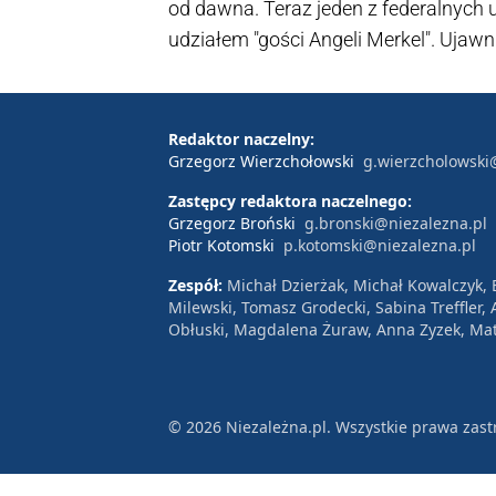
od dawna. Teraz jeden z federalnych
udziałem "gości Angeli Merkel". Ujawn
Redaktor naczelny:
Grzegorz Wierzchołowski
g.wierzcholowski
Zastępcy redaktora naczelnego:
Grzegorz Broński
g.bronski@niezalezna.pl
Piotr Kotomski
p.kotomski@niezalezna.pl
Zespół:
Michał Dzierżak, Michał Kowalczyk,
Milewski, Tomasz Grodecki, Sabina Treffler
Obłuski, Magdalena Żuraw, Anna Zyzek, Mat
© 2026 Niezależna.pl. Wszystkie prawa zast