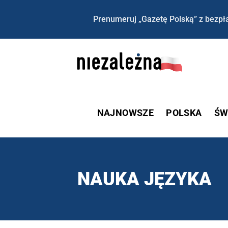
Prenumeruj „Gazetę Polską” z bezpła
NAJNOWSZE
POLSKA
ŚW
NAUKA JĘZYKA