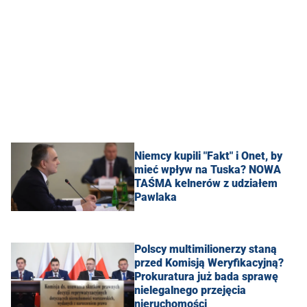
Niemcy kupili "Fakt" i Onet, by
mieć wpływ na Tuska? NOWA
TAŚMA kelnerów z udziałem
Pawlaka
Polscy multimilionerzy staną
przed Komisją Weryfikacyjną?
Prokuratura już bada sprawę
nielegalnego przejęcia
nieruchomości