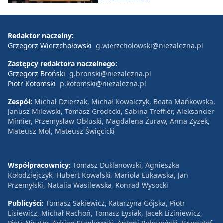
Redaktor naczelny:
Grzegorz Wierzchołowski
g.wierzcholowski@niezalezna.pl
Zastępcy redaktora naczelnego:
Grzegorz Broński
g.bronski@niezalezna.pl
Piotr Kotomski
p.kotomski@niezalezna.pl
Zespół:
Michał Dzierżak, Michał Kowalczyk, Beata Mańkowska,
Janusz Milewski, Tomasz Grodecki, Sabina Treffler, Aleksander
Mimier, Przemysław Obłuski, Magdalena Żuraw, Anna Zyzek,
Mateusz Mol, Mateusz Święcicki
Współpracownicy:
Tomasz Duklanowski, Agnieszka
Kołodziejczyk, Hubert Kowalski, Mariola Łukawska, Jan
Przemyłski, Natalia Wasilewska, Konrad Wysocki
Publicyści:
Tomasz Sakiewicz, Katarzyna Gójska, Piotr
Lisiewicz, Michał Rachoń, Tomasz Łysiak, Jacek Liziniewicz,
Piotr Nisztor, Adrian Stankowski, Antoni Rybczyński, Krzysztof