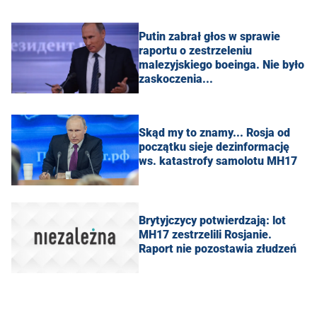
Putin zabrał głos w sprawie
raportu o zestrzeleniu
malezyjskiego boeinga. Nie było
zaskoczenia...
Skąd my to znamy... Rosja od
początku sieje dezinformację
ws. katastrofy samolotu MH17
Brytyjczycy potwierdzają: lot
MH17 zestrzelili Rosjanie.
Raport nie pozostawia złudzeń