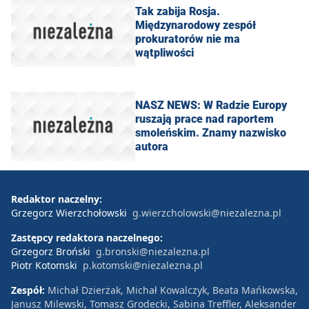
Tak zabija Rosja.
Międzynarodowy zespół
prokuratorów nie ma
wątpliwości
NASZ NEWS: W Radzie Europy
ruszają prace nad raportem
smoleńskim. Znamy nazwisko
autora
Redaktor naczelny:
Grzegorz Wierzchołowski
g.wierzcholowski@niezalezna.pl
Zastępcy redaktora naczelnego:
Grzegorz Broński
g.bronski@niezalezna.pl
Piotr Kotomski
p.kotomski@niezalezna.pl
Zespół:
Michał Dzierżak, Michał Kowalczyk, Beata Mańkowska,
Janusz Milewski, Tomasz Grodecki, Sabina Treffler, Aleksander