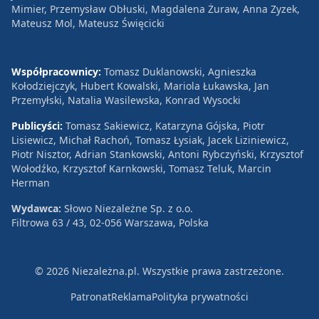
Mimier, Przemysław Obłuski, Magdalena Żuraw, Anna Zyzek,
Mateusz Mol, Mateusz Święcicki
Współpracownicy:
Tomasz Duklanowski, Agnieszka
Kołodziejczyk, Hubert Kowalski, Mariola Łukawska, Jan
Przemyłski, Natalia Wasilewska, Konrad Wysocki
Publicyści:
Tomasz Sakiewicz, Katarzyna Gójska, Piotr
Lisiewicz, Michał Rachoń, Tomasz Łysiak, Jacek Liziniewicz,
Piotr Nisztor, Adrian Stankowski, Antoni Rybczyński, Krzysztof
Wołodźko, Krzysztof Karnkowski, Tomasz Teluk, Marcin
Herman
Wydawca:
Słowo Niezależne Sp. z o.o.
Filtrowa 63 / 43, 02-056 Warszawa, Polska
© 2026 Niezależna.pl. Wszystkie prawa zastrzeżone.
Patronat
Reklama
Polityka prywatności