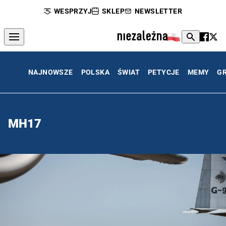
WESPRZYJ
SKLEP
NEWSLETTER
NAJNOWSZE
POLSKA
ŚWIAT
PETYCJE
MEMY
G
MH17