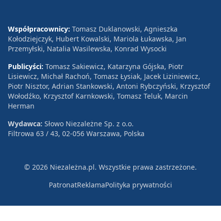
Współpracownicy:
Tomasz Duklanowski, Agnieszka
Kołodziejczyk, Hubert Kowalski, Mariola Łukawska, Jan
Przemyłski, Natalia Wasilewska, Konrad Wysocki
Publicyści:
Tomasz Sakiewicz, Katarzyna Gójska, Piotr
Lisiewicz, Michał Rachoń, Tomasz Łysiak, Jacek Liziniewicz,
Piotr Nisztor, Adrian Stankowski, Antoni Rybczyński, Krzysztof
Wołodźko, Krzysztof Karnkowski, Tomasz Teluk, Marcin
Herman
Wydawca:
Słowo Niezależne Sp. z o.o.
Filtrowa 63 / 43, 02-056 Warszawa, Polska
© 2026 Niezależna.pl. Wszystkie prawa zastrzeżone.
Patronat
Reklama
Polityka prywatności