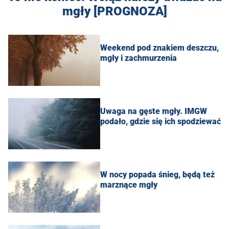
mgły [PROGNOZA]
Weekend pod znakiem deszczu,
mgły i zachmurzenia
Uwaga na gęste mgły. IMGW
podało, gdzie się ich spodziewać
W nocy popada śnieg, będą też
marznące mgły