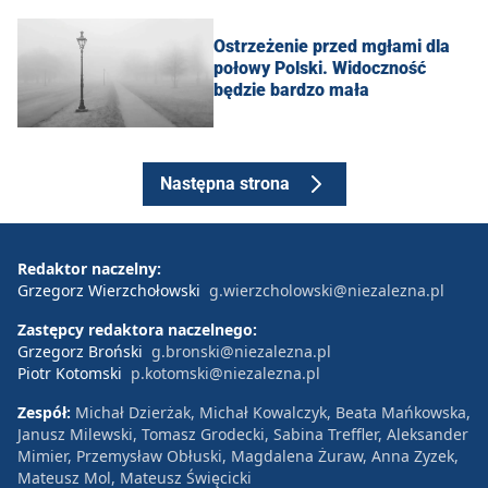
Ostrzeżenie przed mgłami dla
połowy Polski. Widoczność
będzie bardzo mała
Następna strona
Redaktor naczelny:
Grzegorz Wierzchołowski
g.wierzcholowski@niezalezna.pl
Zastępcy redaktora naczelnego:
Grzegorz Broński
g.bronski@niezalezna.pl
Piotr Kotomski
p.kotomski@niezalezna.pl
Zespół:
Michał Dzierżak, Michał Kowalczyk, Beata Mańkowska,
Janusz Milewski, Tomasz Grodecki, Sabina Treffler, Aleksander
Mimier, Przemysław Obłuski, Magdalena Żuraw, Anna Zyzek,
Mateusz Mol, Mateusz Święcicki