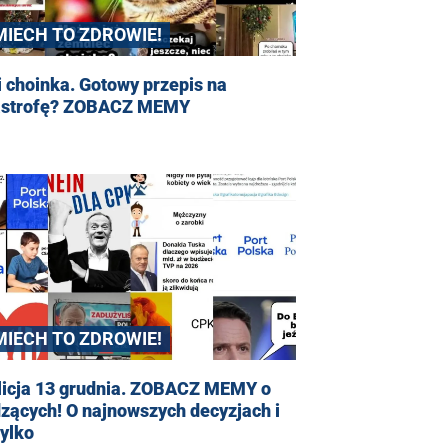
MIECH TO ZDROWIE!
i choinka. Gotowy przepis na
astrofę? ZOBACZ MEMY
MIECH TO ZDROWIE!
licja 13 grudnia. ZOBACZ MEMY o
zących! O najnowszych decyzjach i
tylko