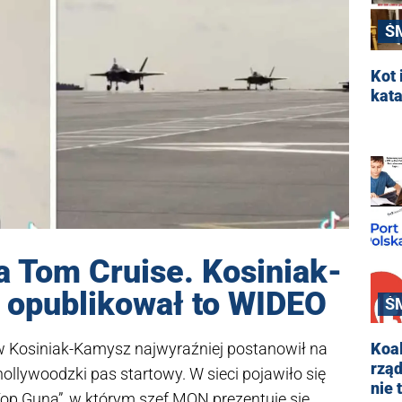
Ś
Kot 
kat
 a Tom Cruise. Kosiniak-
opublikował to WIDEO
Ś
w Kosiniak-Kamysz najwyraźniej postanowił na
Koa
rząd
ollywoodzki pas startowy. W sieci pojawiło się
nie 
op Guna”, w którym szef MON prezentuje się