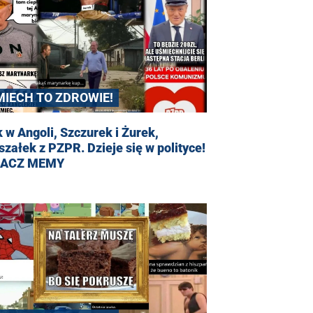
MIECH TO ZDROWIE!
 w Angoli, Szczurek i Żurek,
załek z PZPR. Dzieje się w polityce!
ACZ MEMY