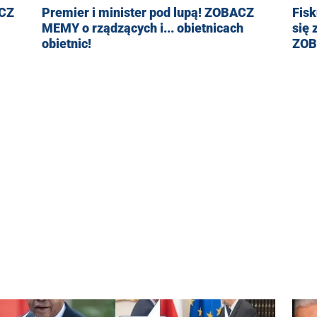
ACZ
Premier i minister pod lupą! ZOBACZ
Fisk
MEMY o rządzących i... obietnicach
się 
obietnic!
ZOB