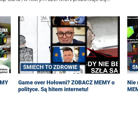
to za zabawne, drudzy... za nieco kompromitujące.
ŚMIECH TO ZDROWIE
Ś
EMY
Game over Hołowni? ZOBACZ MEMY o
Nie
polityce. Są hitem internetu!
MEM