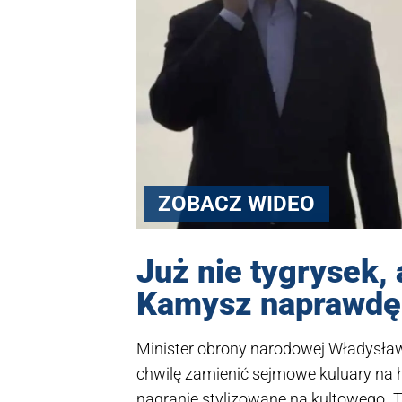
ZOBACZ WIDEO
Już nie tygrysek,
Kamysz naprawdę 
Minister obrony narodowej Władysła
chwilę zamienić sejmowe kuluary na h
nagranie stylizowane na kultowego „T