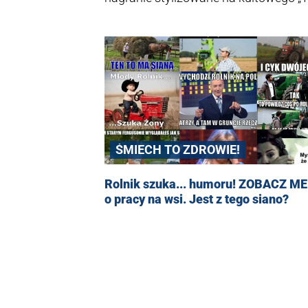
niczym polski Maverick. Jedni uznali 
ŚMIECH TO ZDROWIE!
Rolnik szuka... humoru! ZOBACZ M
o pracy na wsi. Jest z tego siano?