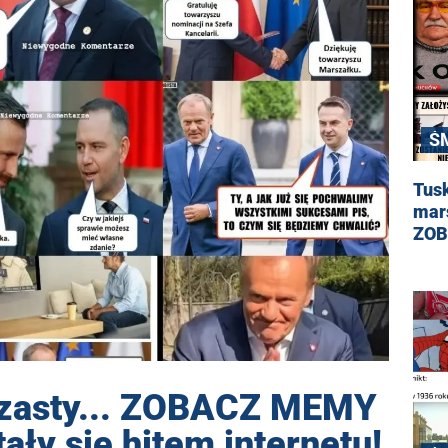
Ś
Tusk
mars
ZOB
rzasty... ZOBACZ MEMY
tały się hitem internetu!