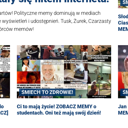
Ś
żartów! Polityczne memy dominują w mediach
Słod
 wyświetleń i udostępnień. Tusk, Żurek, Czarzasty
Cias
ME
 twórców memów!
ŚMIECH TO ZDROWIE!
Ś
do
Ci to mają życie! ZOBACZ MEMY o
Jan
ACZ]
studentach. Oni też mają swój dzień!
MEMY