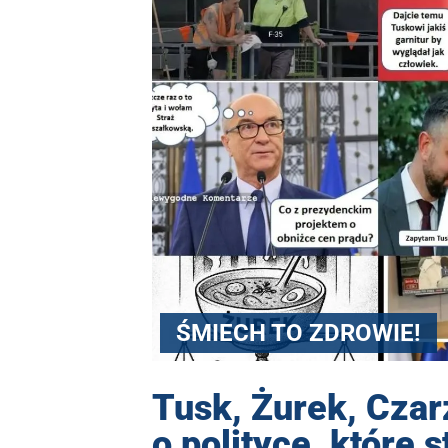
ŚMIECH TO ZDROWIE!
Tusk, Żurek, Cza
o polityce, które s