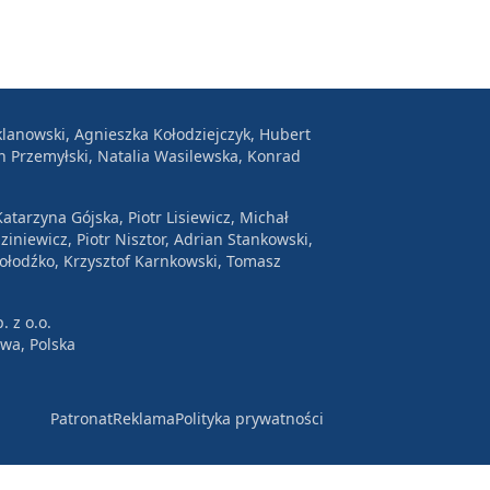
lanowski, Agnieszka Kołodziejczyk, Hubert
n Przemyłski, Natalia Wasilewska, Konrad
atarzyna Gójska, Piotr Lisiewicz, Michał
ziniewicz, Piotr Nisztor, Adrian Stankowski,
Wołodźko, Krzysztof Karnkowski, Tomasz
. z o.o.
awa, Polska
Patronat
Reklama
Polityka prywatności