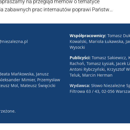
 Zapraszamy na przegląd memów o tematyce
eria zabawnych prac internautów poprawi Państwu
ycję zdrowotną.
Współpracownicy:
Tomasz Duk
@niezalezna.pl
Kowalski, Mariola Łukawska, Ja
Wysocki
Publicyści:
Tomasz Sakiewicz, K
Rachoń, Tomasz Łysiak, Jacek Li
Antoni Rybczyński, Krzysztof 
 Beata Mańkowska, Janusz
Teluk, Marcin Herman
, Aleksander Mimier, Przemysław
eusz Mol, Mateusz Święcicki
Wydawca:
Słowo Niezależne Sp
Filtrowa 63 / 43, 02-056 Warsz
rzeżone.