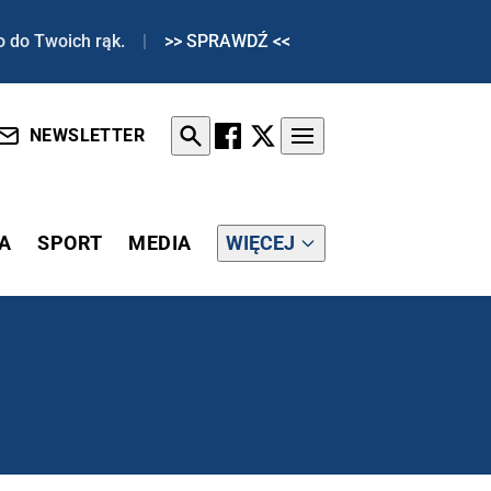
o do Twoich rąk.
|
>> SPRAWDŹ <<
NEWSLETTER
A
SPORT
MEDIA
WIĘCEJ