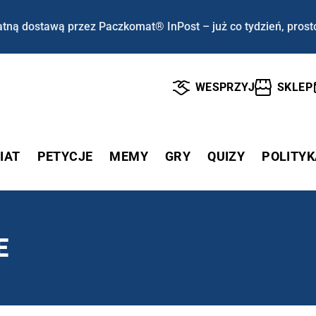
tną dostawą przez Paczkomat® InPost – już co tydzień, prost
WESPRZYJ
SKLEP
IAT
PETYCJE
MEMY
GRY
QUIZY
POLITYK
E