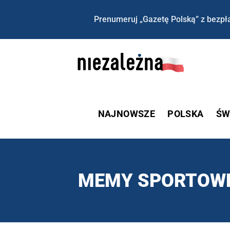
Prenumeruj „Gazetę Polską” z bezpła
NAJNOWSZE
POLSKA
ŚW
MEMY SPORTOW