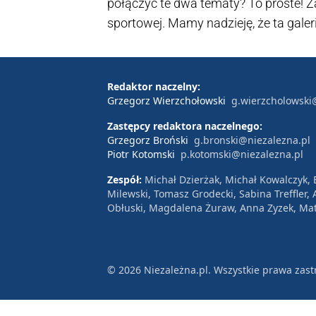
połączyć te dwa tematy? To proste!
sportowej. Mamy nadzieję, że ta gal
humor i - być może - przy okazji kond
Redaktor naczelny:
Grzegorz Wierzchołowski
g.wierzcholowski
Zastępcy redaktora naczelnego:
Grzegorz Broński
g.bronski@niezalezna.pl
Piotr Kotomski
p.kotomski@niezalezna.pl
Zespół:
Michał Dzierżak, Michał Kowalczyk,
Milewski, Tomasz Grodecki, Sabina Treffler
Obłuski, Magdalena Żuraw, Anna Zyzek, Mat
© 2026 Niezależna.pl. Wszystkie prawa zast