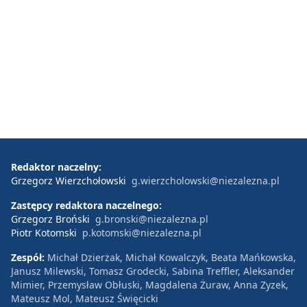
Redaktor naczelny:
Grzegorz Wierzchołowski
g.wierzcholowski@niezalezna.pl
Zastępcy redaktora naczelnego:
Grzegorz Broński
g.bronski@niezalezna.pl
Piotr Kotomski
p.kotomski@niezalezna.pl
Zespół:
Michał Dzierżak, Michał Kowalczyk, Beata Mańkowska,
Janusz Milewski, Tomasz Grodecki, Sabina Treffler, Aleksander
Mimier, Przemysław Obłuski, Magdalena Żuraw, Anna Zyzek,
Mateusz Mol, Mateusz Święcicki