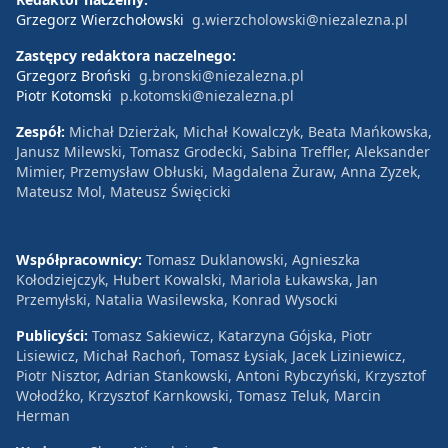
Grzegorz Wierzchołowski
g.wierzcholowski@niezalezna.pl
Zastępcy redaktora naczelnego:
Grzegorz Broński
g.bronski@niezalezna.pl
Piotr Kotomski
p.kotomski@niezalezna.pl
Zespół:
Michał Dzierżak, Michał Kowalczyk, Beata Mańkowska,
Janusz Milewski, Tomasz Grodecki, Sabina Treffler, Aleksander
Mimier, Przemysław Obłuski, Magdalena Żuraw, Anna Zyzek,
Mateusz Mol, Mateusz Święcicki
Współpracownicy:
Tomasz Duklanowski, Agnieszka
Kołodziejczyk, Hubert Kowalski, Mariola Łukawska, Jan
Przemyłski, Natalia Wasilewska, Konrad Wysocki
Publicyści:
Tomasz Sakiewicz, Katarzyna Gójska, Piotr
Lisiewicz, Michał Rachoń, Tomasz Łysiak, Jacek Liziniewicz,
Piotr Nisztor, Adrian Stankowski, Antoni Rybczyński, Krzysztof
Wołodźko, Krzysztof Karnkowski, Tomasz Teluk, Marcin
Herman