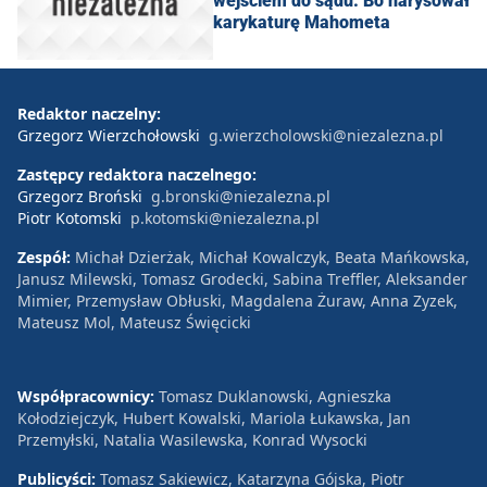
wejściem do sądu. Bo narysował
karykaturę Mahometa
Redaktor naczelny:
Grzegorz Wierzchołowski
g.wierzcholowski@niezalezna.pl
Zastępcy redaktora naczelnego:
Grzegorz Broński
g.bronski@niezalezna.pl
Piotr Kotomski
p.kotomski@niezalezna.pl
Zespół:
Michał Dzierżak, Michał Kowalczyk, Beata Mańkowska,
Janusz Milewski, Tomasz Grodecki, Sabina Treffler, Aleksander
Mimier, Przemysław Obłuski, Magdalena Żuraw, Anna Zyzek,
Mateusz Mol, Mateusz Święcicki
Współpracownicy:
Tomasz Duklanowski, Agnieszka
Kołodziejczyk, Hubert Kowalski, Mariola Łukawska, Jan
Przemyłski, Natalia Wasilewska, Konrad Wysocki
Publicyści:
Tomasz Sakiewicz, Katarzyna Gójska, Piotr