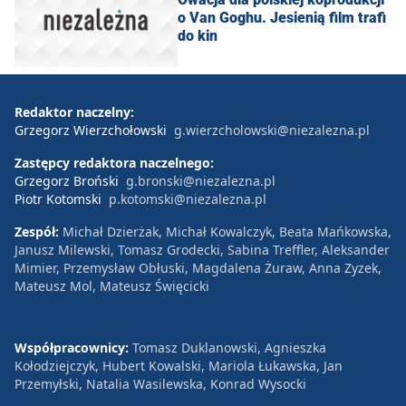
o Van Goghu. Jesienią film trafi
do kin
Redaktor naczelny:
Grzegorz Wierzchołowski
g.wierzcholowski@niezalezna.pl
Zastępcy redaktora naczelnego:
Grzegorz Broński
g.bronski@niezalezna.pl
Piotr Kotomski
p.kotomski@niezalezna.pl
Zespół:
Michał Dzierżak, Michał Kowalczyk, Beata Mańkowska,
Janusz Milewski, Tomasz Grodecki, Sabina Treffler, Aleksander
Mimier, Przemysław Obłuski, Magdalena Żuraw, Anna Zyzek,
Mateusz Mol, Mateusz Święcicki
Współpracownicy:
Tomasz Duklanowski, Agnieszka
Kołodziejczyk, Hubert Kowalski, Mariola Łukawska, Jan
Przemyłski, Natalia Wasilewska, Konrad Wysocki