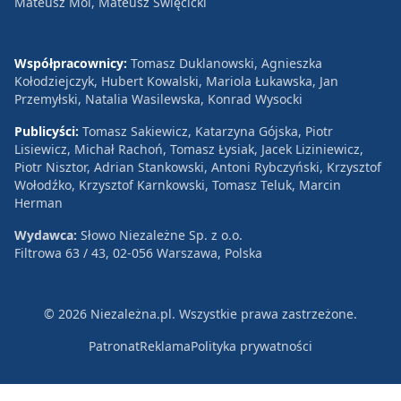
Mateusz Mol, Mateusz Święcicki
Współpracownicy:
Tomasz Duklanowski, Agnieszka
Kołodziejczyk, Hubert Kowalski, Mariola Łukawska, Jan
Przemyłski, Natalia Wasilewska, Konrad Wysocki
Publicyści:
Tomasz Sakiewicz, Katarzyna Gójska, Piotr
Lisiewicz, Michał Rachoń, Tomasz Łysiak, Jacek Liziniewicz,
Piotr Nisztor, Adrian Stankowski, Antoni Rybczyński, Krzysztof
Wołodźko, Krzysztof Karnkowski, Tomasz Teluk, Marcin
Herman
Wydawca:
Słowo Niezależne Sp. z o.o.
Filtrowa 63 / 43, 02-056 Warszawa, Polska
© 2026 Niezależna.pl. Wszystkie prawa zastrzeżone.
Patronat
Reklama
Polityka prywatności