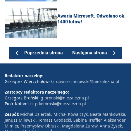
Awaria Microsoft. Odwołano ok.
1400 lotów!
Poprzednia strona
Następna strona
Redaktor naczelny:
Grzegorz Wierzchołowski
g.wierzcholowski@niezalezna.pl
Zastępcy redaktora naczelnego:
Grzegorz Broński
g.bronski@niezalezna.pl
Piotr Kotomski
p.kotomski@niezalezna.pl
Zespół:
Michał Dzierżak, Michał Kowalczyk, Beata Mańkowska,
Janusz Milewski, Tomasz Grodecki, Sabina Treffler, Aleksander
Mimier, Przemysław Obłuski, Magdalena Żuraw, Anna Zyzek,