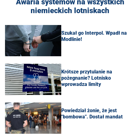
Awaria systemów na wszystkich
niemieckich lotniskach
Szukał go Interpol. Wpadł na
Modlinie!
Krótsze przytulanie na
pożegnanie? Lotnisko
wprowadza limity
Powiedział żonie, że jest
"bombowa". Dostał mandat