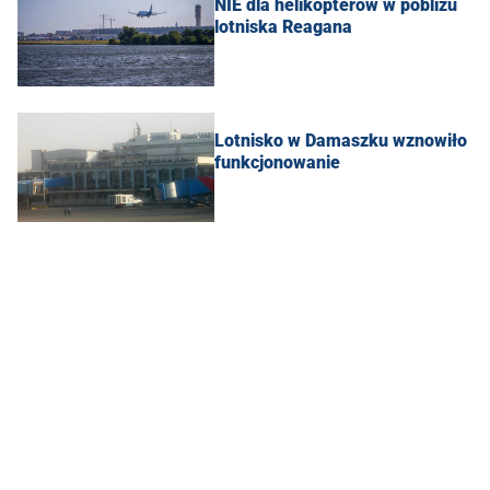
NIE dla helikopterów w pobliżu
lotniska Reagana
Lotnisko w Damaszku wznowiło
funkcjonowanie