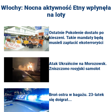
Włochy: Nocna aktywność Etny wpłynęła
na loty
Ostatnie Pokolenie dostało po
kieszeni. Takie mandaty będą
musieli zapłacić ekoterroryści
Atak Ukraińców na Morozowsk.
Zniszczono rosyjski samolot
Broń ostra w bagażu. 23-latek
się doigrał...