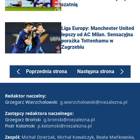
szatnią
Liga Europy: Manchester United
lepszy od AC Milan. Sensacyjna
porażka Tottenhamu w
Zagrzebiu
Poprzednia strona
Następna strona
Redaktor naczelny:
Grzegorz Wierzchołowski
g.wierzcholowski@niezalezna.pl
Zastępcy redaktora naczelnego:
Grzegorz Broński
g.bronski@niezalezna.pl
Piotr Kotomski
p.kotomski@niezalezna.pl
Zespół:
Michał Dzierżak, Michał Kowalczyk, Beata Mańkowska,