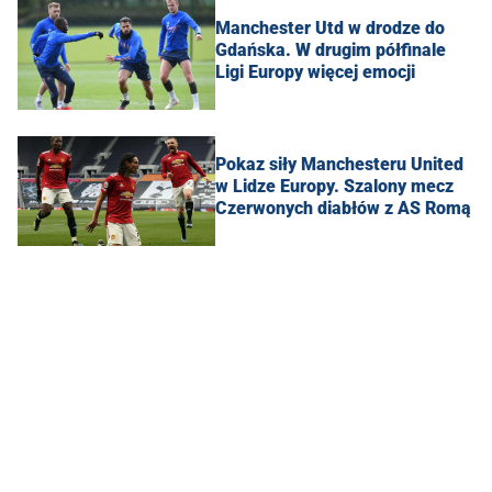
Manchester Utd w drodze do
Gdańska. W drugim półfinale
Ligi Europy więcej emocji
Pokaz siły Manchesteru United
w Lidze Europy. Szalony mecz
Czerwonych diabłów z AS Romą