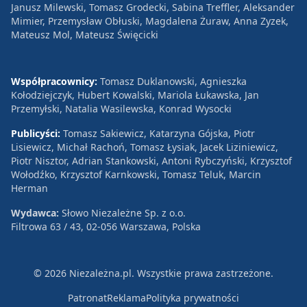
Janusz Milewski, Tomasz Grodecki, Sabina Treffler, Aleksander
Mimier, Przemysław Obłuski, Magdalena Żuraw, Anna Zyzek,
Mateusz Mol, Mateusz Święcicki
Współpracownicy:
Tomasz Duklanowski, Agnieszka
Kołodziejczyk, Hubert Kowalski, Mariola Łukawska, Jan
Przemyłski, Natalia Wasilewska, Konrad Wysocki
Publicyści:
Tomasz Sakiewicz, Katarzyna Gójska, Piotr
Lisiewicz, Michał Rachoń, Tomasz Łysiak, Jacek Liziniewicz,
Piotr Nisztor, Adrian Stankowski, Antoni Rybczyński, Krzysztof
Wołodźko, Krzysztof Karnkowski, Tomasz Teluk, Marcin
Herman
Wydawca:
Słowo Niezależne Sp. z o.o.
Filtrowa 63 / 43, 02-056 Warszawa, Polska
© 2026 Niezależna.pl. Wszystkie prawa zastrzeżone.
Patronat
Reklama
Polityka prywatności