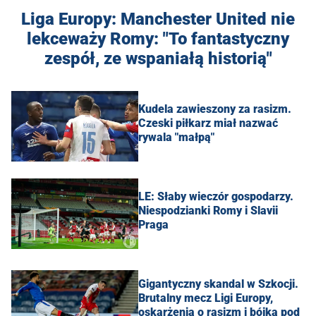
Liga Europy: Manchester United nie
lekceważy Romy: "To fantastyczny
zespół, ze wspaniałą historią"
Kudela zawieszony za rasizm.
Czeski piłkarz miał nazwać
rywala "małpą"
LE: Słaby wieczór gospodarzy.
Niespodzianki Romy i Slavii
Praga
Gigantyczny skandal w Szkocji.
Brutalny mecz Ligi Europy,
oskarżenia o rasizm i bójka pod