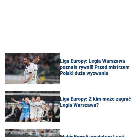
Liga Europy: Legia Warszawa
poznała rywali! Przed mistrzem
Polski duże wyzwania
Liga Europy: Z kim może zagrać
Legia Warszawa?
Mahir Emreli amuletem Legii