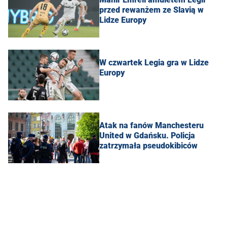
przed rewanżem ze Slavią w
Lidze Europy
W czwartek Legia gra w Lidze
Europy
Atak na fanów Manchesteru
United w Gdańsku. Policja
zatrzymała pseudokibiców