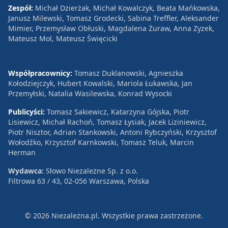
Zespół:
Michał Dzierżak, Michał Kowalczyk, Beata Mańkowska,
Janusz Milewski, Tomasz Grodecki, Sabina Treffler, Aleksander
Mimier, Przemysław Obłuski, Magdalena Żuraw, Anna Zyzek,
Mateusz Mol, Mateusz Święcicki
Współpracownicy:
Tomasz Duklanowski, Agnieszka
Kołodziejczyk, Hubert Kowalski, Mariola Łukawska, Jan
Przemyłski, Natalia Wasilewska, Konrad Wysocki
Publicyści:
Tomasz Sakiewicz, Katarzyna Gójska, Piotr
Lisiewicz, Michał Rachoń, Tomasz Łysiak, Jacek Liziniewicz,
Piotr Nisztor, Adrian Stankowski, Antoni Rybczyński, Krzysztof
Wołodźko, Krzysztof Karnkowski, Tomasz Teluk, Marcin
Herman
Wydawca:
Słowo Niezależne Sp. z o.o.
Filtrowa 63 / 43, 02-056 Warszawa, Polska
© 2026 Niezależna.pl. Wszystkie prawa zastrzeżone.