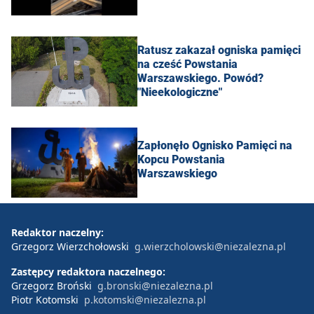
Ratusz zakazał ogniska pamięci
na cześć Powstania
Warszawskiego. Powód?
"Nieekologiczne"
Zapłonęło Ognisko Pamięci na
Kopcu Powstania
Warszawskiego
Redaktor naczelny:
Grzegorz Wierzchołowski
g.wierzcholowski@niezalezna.pl
Zastępcy redaktora naczelnego:
Grzegorz Broński
g.bronski@niezalezna.pl
Piotr Kotomski
p.kotomski@niezalezna.pl