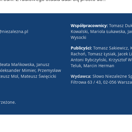
skazuje - zostanie wybranym wiceprezesem Prawa
Współpracownicy:
Tomasz Duk
@niezalezna.pl
Kowalski, Mariola Łukawska, Ja
Wysocki
Publicyści:
Tomasz Sakiewicz, K
Rachoń, Tomasz Łysiak, Jacek Li
Antoni Rybczyński, Krzysztof 
 Beata Mańkowska, Janusz
Teluk, Marcin Herman
, Aleksander Mimier, Przemysław
eusz Mol, Mateusz Święcicki
Wydawca:
Słowo Niezależne Sp
Filtrowa 63 / 43, 02-056 Warsz
rzeżone.