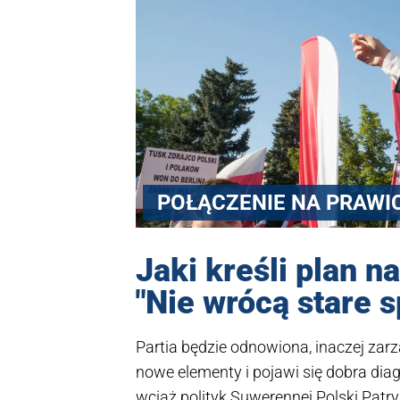
POŁĄCZENIE NA PRAWI
Jaki kreśli plan n
"Nie wrócą stare s
Partia będzie odnowiona, inaczej zar
nowe elementy i pojawi się dobra diag
wciąż polityk Suwerennej Polski Patry