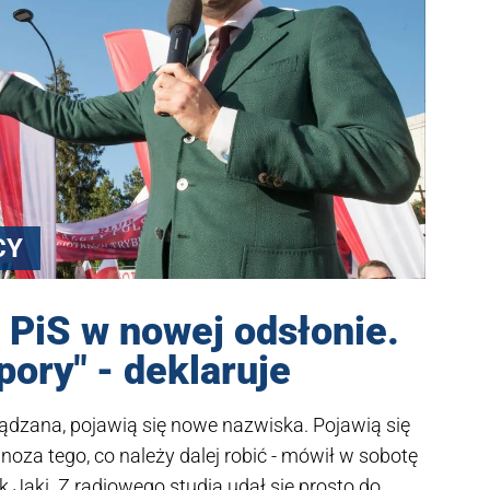
CY
a PiS w nowej odsłonie.
pory" - deklaruje
ządzana, pojawią się nowe nazwiska. Pojawią się
noza tego, co należy dalej robić - mówił w sobotę
k Jaki. Z radiowego studia udał się prosto do