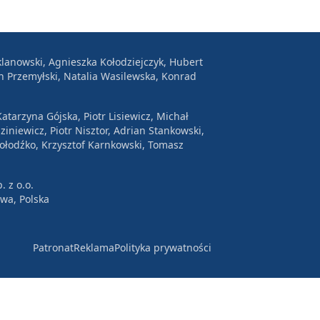
lanowski, Agnieszka Kołodziejczyk, Hubert
n Przemyłski, Natalia Wasilewska, Konrad
atarzyna Gójska, Piotr Lisiewicz, Michał
ziniewicz, Piotr Nisztor, Adrian Stankowski,
Wołodźko, Krzysztof Karnkowski, Tomasz
. z o.o.
awa, Polska
Patronat
Reklama
Polityka prywatności