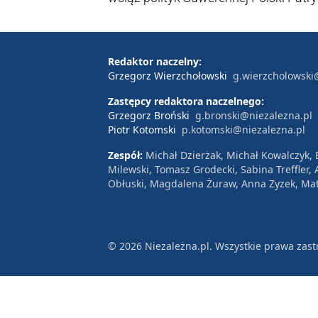
Przysuchy, gdzie - wszystko na to w
i Sprawiedliwości.
Redaktor naczelny:
Grzegorz Wierzchołowski
g.wierzcholowski
Zastępcy redaktora naczelnego:
Grzegorz Broński
g.bronski@niezalezna.pl
Piotr Kotomski
p.kotomski@niezalezna.pl
Zespół:
Michał Dzierżak, Michał Kowalczyk,
Milewski, Tomasz Grodecki, Sabina Treffler
Obłuski, Magdalena Żuraw, Anna Zyzek, Mat
© 2026 Niezależna.pl. Wszystkie prawa zast