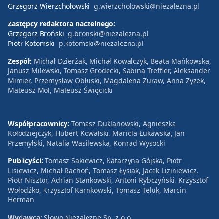
Grzegorz Wierzchołowski
g.wierzcholowski@niezalezna.pl
Zastępcy redaktora naczelnego:
Grzegorz Broński
g.bronski@niezalezna.pl
Piotr Kotomski
p.kotomski@niezalezna.pl
Zespół:
Michał Dzierżak, Michał Kowalczyk, Beata Mańkowska,
Janusz Milewski, Tomasz Grodecki, Sabina Treffler, Aleksander
Mimier, Przemysław Obłuski, Magdalena Żuraw, Anna Zyzek,
Mateusz Mol, Mateusz Święcicki
Współpracownicy:
Tomasz Duklanowski, Agnieszka
Kołodziejczyk, Hubert Kowalski, Mariola Łukawska, Jan
Przemyłski, Natalia Wasilewska, Konrad Wysocki
Publicyści:
Tomasz Sakiewicz, Katarzyna Gójska, Piotr
Lisiewicz, Michał Rachoń, Tomasz Łysiak, Jacek Liziniewicz,
Piotr Nisztor, Adrian Stankowski, Antoni Rybczyński, Krzysztof
Wołodźko, Krzysztof Karnkowski, Tomasz Teluk, Marcin
Herman
Wydawca:
Słowo Niezależne Sp. z o.o.