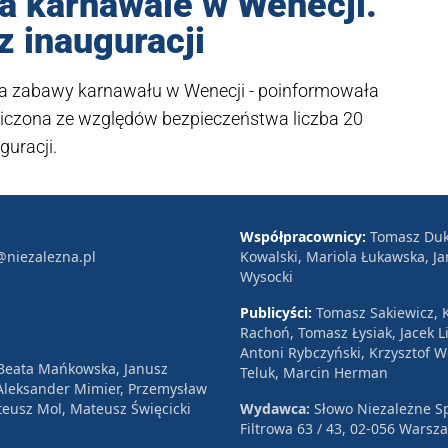
a karnawale w Wenecji.
 inauguracji
 na zabawy karnawału w Wenecji - poinformowała
niczona ze względów bezpieczeństwa liczba 20
guracji.
Współpracownicy:
Tomasz Duk
@niezalezna.pl
Kowalski, Mariola Łukawska, Ja
Wysocki
Publicyści:
Tomasz Sakiewicz, K
Rachoń, Tomasz Łysiak, Jacek Li
Antoni Rybczyński, Krzysztof 
 Beata Mańkowska, Janusz
Teluk, Marcin Herman
, Aleksander Mimier, Przemysław
eusz Mol, Mateusz Święcicki
Wydawca:
Słowo Niezależne Sp
Filtrowa 63 / 43, 02-056 Warsz