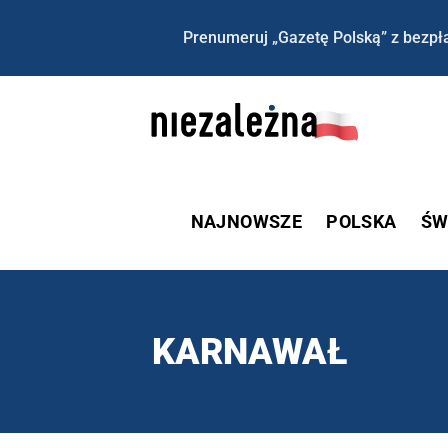
Prenumeruj „Gazetę Polską” z bezpła
NAJNOWSZE
POLSKA
ŚW
KARNAWAŁ