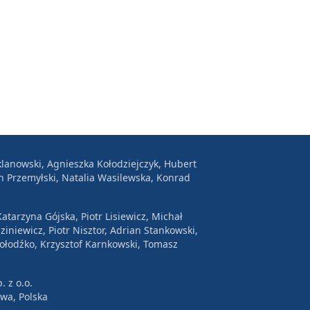
lanowski, Agnieszka Kołodziejczyk, Hubert
n Przemyłski, Natalia Wasilewska, Konrad
atarzyna Gójska, Piotr Lisiewicz, Michał
ziniewicz, Piotr Nisztor, Adrian Stankowski,
Wołodźko, Krzysztof Karnkowski, Tomasz
. z o.o.
awa, Polska