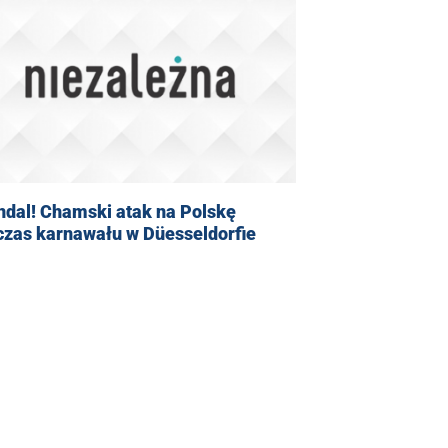
ndal! Chamski atak na Polskę
czas karnawału w Düesseldorfie