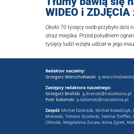
Tłumy bawią się n
WIDEO i ZDJĘCIA z
Około 70 tysięcy osób przybyło dziś
straż miejska. Przed południem ogra
tysięcy ludzi wzięła udział w jego inau
Redaktor naczelny:
Grzegorz Wierzchołowski
g.wierzcholowski
Zastępcy redaktora naczelnego:
Grzegorz Broński
g.bronski@niezalezna.pl
Piotr Kotomski
p.kotomski@niezalezna.pl
Zespół:
Michał Dzierżak, Michał Kowalczyk,
Milewski, Tomasz Grodecki, Sabina Treffler
Obłuski, Magdalena Żuraw, Anna Zyzek, Mat