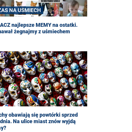
ZAS NA UŚMIECH
ACZ najlepsze MEMY na ostatki.
nawał żegnajmy z uśmiechem
hy obawiają się powtórki sprzed
dnia. Na ulice miast znów wyjdą
my?