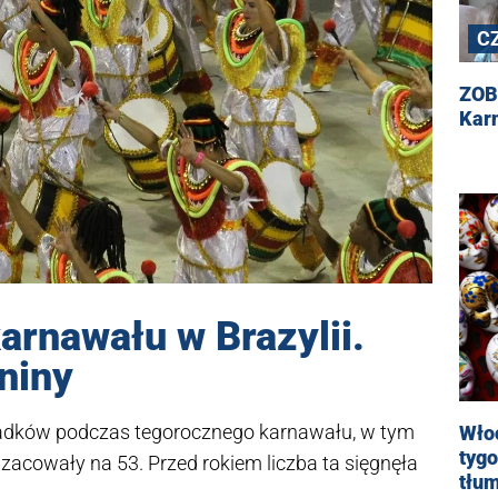
C
ZOB
Kar
arnawału w Brazylii.
aniny
ypadków podczas tegorocznego karnawału, w tym
Włoc
tygo
oszacowały na 53. Przed rokiem liczba ta sięgnęła
tłu