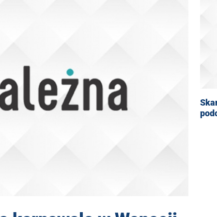
Ska
pod