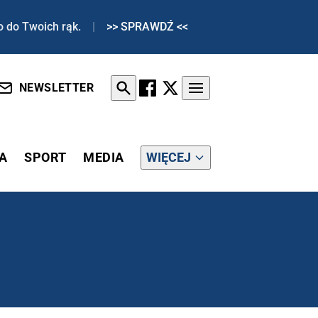
o do Twoich rąk.
|
>> SPRAWDŹ <<
NEWSLETTER
A
SPORT
MEDIA
WIĘCEJ