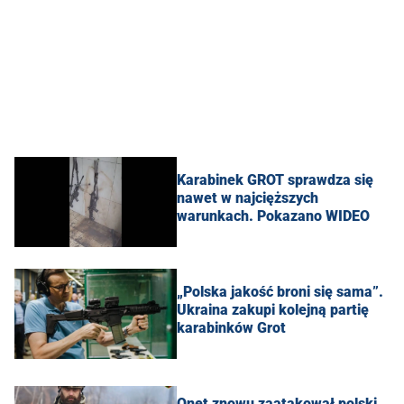
Karabinek GROT sprawdza się
nawet w najcięższych
warunkach. Pokazano WIDEO
„Polska jakość broni się sama”.
Ukraina zakupi kolejną partię
karabinków Grot
Onet znowu zaatakował polski