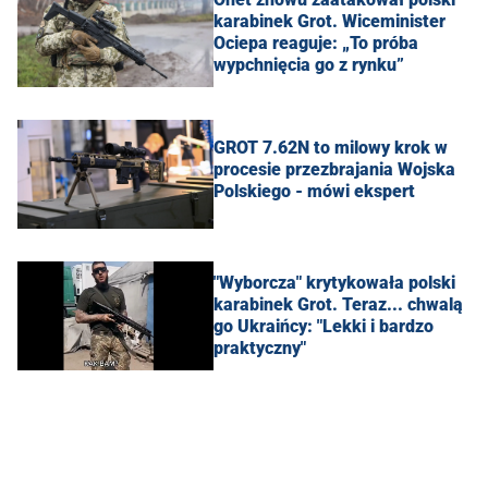
karabinek Grot. Wiceminister
Ociepa reaguje: „To próba
wypchnięcia go z rynku”
GROT 7.62N to milowy krok w
procesie przezbrajania Wojska
Polskiego - mówi ekspert
"Wyborcza" krytykowała polski
karabinek Grot. Teraz... chwalą
go Ukraińcy: "Lekki i bardzo
praktyczny"