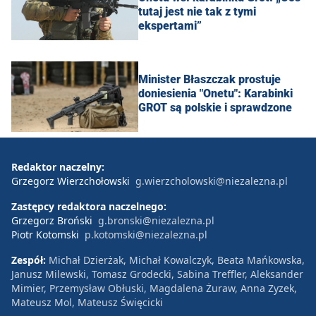
tutaj jest nie tak z tymi
ekspertami”
Minister Błaszczak prostuje
doniesienia "Onetu": Karabinki
GROT są polskie i sprawdzone
Redaktor naczelny:
Grzegorz Wierzchołowski
g.wierzcholowski@niezalezna.pl
Zastępcy redaktora naczelnego:
Grzegorz Broński
g.bronski@niezalezna.pl
Piotr Kotomski
p.kotomski@niezalezna.pl
Zespół:
Michał Dzierżak, Michał Kowalczyk, Beata Mańkowska,
Janusz Milewski, Tomasz Grodecki, Sabina Treffler, Aleksander
Mimier, Przemysław Obłuski, Magdalena Żuraw, Anna Zyzek,
Mateusz Mol, Mateusz Święcicki