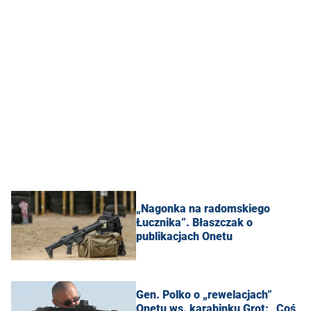
„Nagonka na radomskiego
Łucznika”. Błaszczak o
publikacjach Onetu
Gen. Polko o „rewelacjach”
Onetu ws. karabinku Grot: „Coś