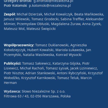
Grzegorz Broński
g.bronski@niezalezna.pl
Piotr Kotomski
p.kotomski@niezalezna.pl
Zespół:
Michał Dzierżak, Michał Kowalczyk, Beata Mańkowska,
Janusz Milewski, Tomasz Grodecki, Sabina Treffler, Aleksander
Mimier, Przemysław Obłuski, Magdalena Żuraw, Anna Zyzek,
Mateusz Mol, Mateusz Święcicki
Współpracownicy:
Tomasz Duklanowski, Agnieszka
Kołodziejczyk, Hubert Kowalski, Mariola Łukawska, Jan
Przemyłski, Natalia Wasilewska, Konrad Wysocki
Publicyści:
Tomasz Sakiewicz, Katarzyna Gójska, Piotr
Lisiewicz, Michał Rachoń, Tomasz Łysiak, Jacek Liziniewicz,
Piotr Nisztor, Adrian Stankowski, Antoni Rybczyński, Krzysztof
Wołodźko, Krzysztof Karnkowski, Tomasz Teluk, Marcin
Herman
Wydawca:
Słowo Niezależne Sp. z o.o.
Filtrowa 63 / 43, 02-056 Warszawa, Polska