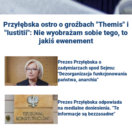
Przyłębska ostro o groźbach "Themis" i
"Iustitii": Nie wyobrażam sobie tego, to
jakiś ewenement
Prezes Przyłębska o
zadymiarzach spod Sejmu:
"Dezorganizacja funkcjonowania
państwa, anarchia"
Prezes Przyłębska odpowiada
na medialne doniesienia. "Te
informacje są bezzasadne"