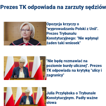
Prezes TK odpowiada na zarzuty sędziów
Opozycja krzyczy o
"wyprowadzaniu Polski z Unii".
Prezes Trybunału
Konstytucyjnego: "Nie wpłynął
żaden taki wniosek"
"Nie będę rozmawiać na
poziomie burdy ulicznej". Prezes
TK odpowiada na krytykę "ulicy i
zagranicy"
Julia Przyłębska o Trybunale
Konstytucyjnym. Padły ważne
słowa