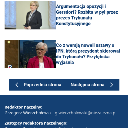
Argumentacja opozycji i
Gersdorf? Rozbita w pył przez
prezes Trybunału
Konstytucyjnego
Co z wersją noweli ustawy o
IPN, którą prezydent skierował
do Trybunału? Przyłębska
wyjaśnia
Poprzednia strona
Następna strona
Redaktor naczelny:
Grzegorz Wierzchołowski
g.wierzcholowski@niezalezna.pl
Zastępcy redaktora naczelnego: