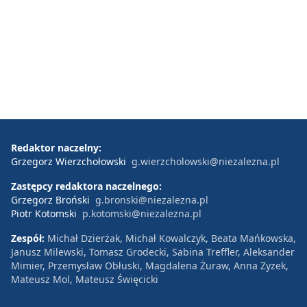
Redaktor naczelny:
Grzegorz Wierzchołowski
g.wierzcholowski@niezalezna.pl
Zastępcy redaktora naczelnego:
Grzegorz Broński
g.bronski@niezalezna.pl
Piotr Kotomski
p.kotomski@niezalezna.pl
Zespół:
Michał Dzierżak, Michał Kowalczyk, Beata Mańkowska,
Janusz Milewski, Tomasz Grodecki, Sabina Treffler, Aleksander
Mimier, Przemysław Obłuski, Magdalena Żuraw, Anna Zyzek,
Mateusz Mol, Mateusz Święcicki