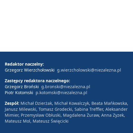
Redaktor naczelny:
Grzegorz Wierzchołowski
g.wierzcholowski@niezalezna.pl
Zastępcy redaktora naczelnego:
Grzegorz Broński
g.bronski@niezalezna.pl
Piotr Kotomski
p.kotomski@niezalezna.pl
Zespół:
Michał Dzierżak, Michał Kowalczyk, Beata Mańkowska,
Janusz Milewski, Tomasz Grodecki, Sabina Treffler, Aleksander
Mimier, Przemysław Obłuski, Magdalena Żuraw, Anna Zyzek,
Mateusz Mol, Mateusz Święcicki