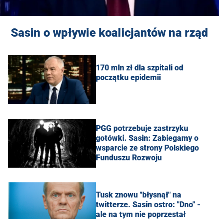
Sasin o wpływie koalicjantów na rząd
170 mln zł dla szpitali od
początku epidemii
PGG potrzebuje zastrzyku
gotówki. Sasin: Zabiegamy o
wsparcie ze strony Polskiego
Funduszu Rozwoju
Tusk znowu "błysnął" na
twitterze. Sasin ostro: "Dno" -
ale na tym nie poprzestał