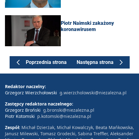
Piotr Naimski zakażony
koronawirusem
Poprzednia strona
Następna strona
Redaktor naczelny:
Grzegorz Wierzchołowski
g.wierzcholowski@niezalezna.pl
Zastępcy redaktora naczelnego:
Grzegorz Broński
g.bronski@niezalezna.pl
Piotr Kotomski
p.kotomski@niezalezna.pl
Zespół:
Michał Dzierżak, Michał Kowalczyk, Beata Mańkowska,
Janusz Milewski, Tomasz Grodecki, Sabina Treffler, Aleksander