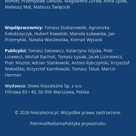
Mimier, Przemysław Obłuski, Magdalena Żuraw, Anna Zyzek,
Mateusz Mol, Mateusz Święcicki
Współpracownicy:
Tomasz Duklanowski, Agnieszka
Kołodziejczyk, Hubert Kowalski, Mariola Łukawska, Jan
Przemyłski, Natalia Wasilewska, Konrad Wysocki
Publicyści:
Tomasz Sakiewicz, Katarzyna Gójska, Piotr
Lisiewicz, Michał Rachoń, Tomasz Łysiak, Jacek Liziniewicz,
Piotr Nisztor, Adrian Stankowski, Antoni Rybczyński, Krzysztof
Wołodźko, Krzysztof Karnkowski, Tomasz Teluk, Marcin
Herman
Wydawca:
Słowo Niezależne Sp. z o.o.
Filtrowa 63 / 43, 02-056 Warszawa, Polska
© 2026 Niezależna.pl. Wszystkie prawa zastrzeżone.
Patronat
Reklama
Polityka prywatności