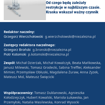
Od czego będą zależały
restrykcje w najbliższym czasie.
Kraska wskazał ważny czynnik
Redaktor naczelny:
Grzegorz Wierzchołowski
g.wierzcholowski@niezalezna.pl
Zastępcy redaktora naczelnego:
Grzegorz Broński
g.bronski@niezalezna.pl
Piotr Kotomski
p.kotomski@niezalezna.pl
Zespół:
Michał Dzierżak, Michał Kowalczyk, Beata Mańkowska,
Janusz Milewski, Tomasz Grodecki, Sabina Treffler, Aleksander
Mimier, Przemysław Obłuski, Magdalena Żuraw, Anna Zyzek,
Mateusz Mol, Mateusz Święcicki
Współpracownicy:
Tomasz Duklanowski, Agnieszka
Kołodziejczyk, Hubert Kowalski, Mariola Łukawska, Jan
Przemyłski, Natalia Wasilewska, Konrad Wysocki