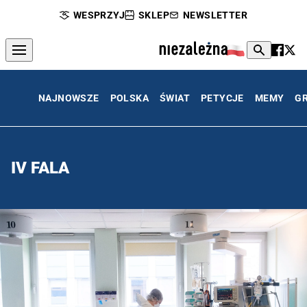
WESPRZYJ
SKLEP
NEWSLETTER
NAJNOWSZE
POLSKA
ŚWIAT
PETYCJE
MEMY
G
IV FALA