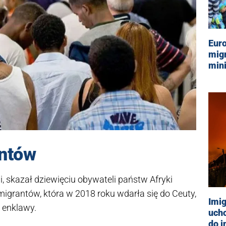
Euro
migr
mini
antów
, skazał dziewięciu obywateli państw Afryki
migrantów, która w 2018 roku wdarła się do Ceuty,
Imig
 enklawy.
uch
do i