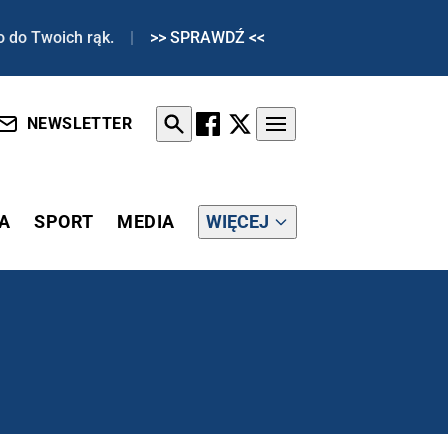
o do Twoich rąk.
|
>> SPRAWDŹ <<
NEWSLETTER
A
SPORT
MEDIA
WIĘCEJ