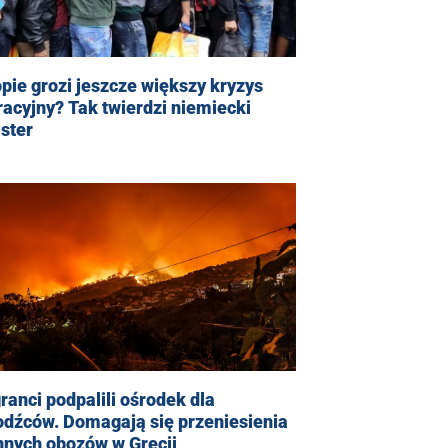
pie grozi jeszcze większy kryzys
acyjny? Tak twierdzi niemiecki
ster
ranci podpalili ośrodek dla
odźców. Domagają się przeniesienia
nnych obozów w Grecji