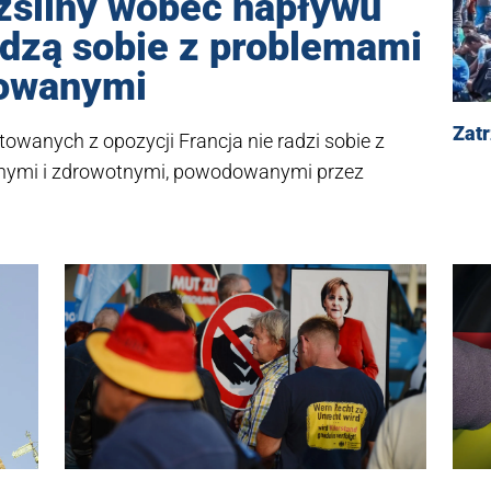
zsilny wobec napływu
adzą sobie z problemami
dowanymi
Zat
owanych z opozycji Francja nie radzi sobie z
rnymi i zdrowotnymi, powodowanymi przez