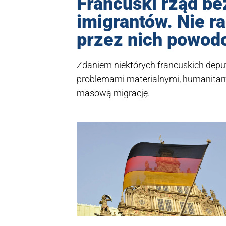
Francuski rząd be
imigrantów. Nie r
przez nich powo
Zdaniem niektórych francuskich deput
problemami materialnymi, humanita
masową migrację.