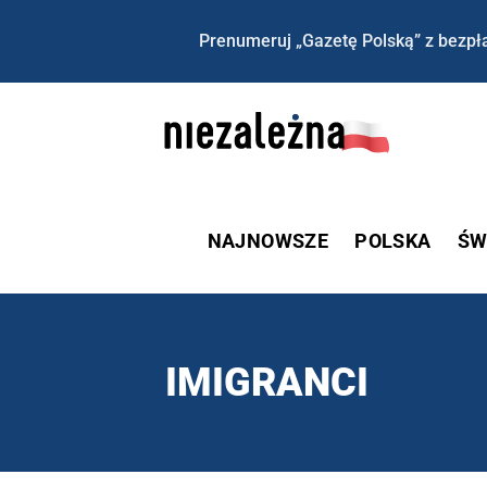
Prenumeruj „Gazetę Polską” z bezpła
NAJNOWSZE
POLSKA
ŚW
IMIGRANCI