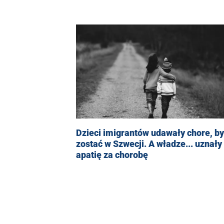
Dzieci imigrantów udawały chore, by
zostać w Szwecji. A władze... uznały
apatię za chorobę