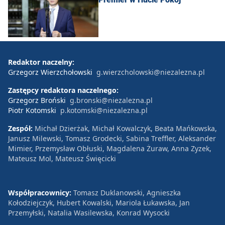
Redaktor naczelny:
Grzegorz Wierzchołowski
g.wierzcholowski@niezalezna.pl
Zastępcy redaktora naczelnego:
Grzegorz Broński
g.bronski@niezalezna.pl
Piotr Kotomski
p.kotomski@niezalezna.pl
Zespół:
Michał Dzierżak, Michał Kowalczyk, Beata Mańkowska,
Janusz Milewski, Tomasz Grodecki, Sabina Treffler, Aleksander
Mimier, Przemysław Obłuski, Magdalena Żuraw, Anna Zyzek,
Mateusz Mol, Mateusz Święcicki
Współpracownicy:
Tomasz Duklanowski, Agnieszka
Kołodziejczyk, Hubert Kowalski, Mariola Łukawska, Jan
Przemyłski, Natalia Wasilewska, Konrad Wysocki