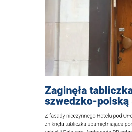
Zaginęła tabliczk
szwedzko-polską 
Z fasady nieczynnego Hotelu pod Orł
zniknęła tabliczka upamiętniająca pom