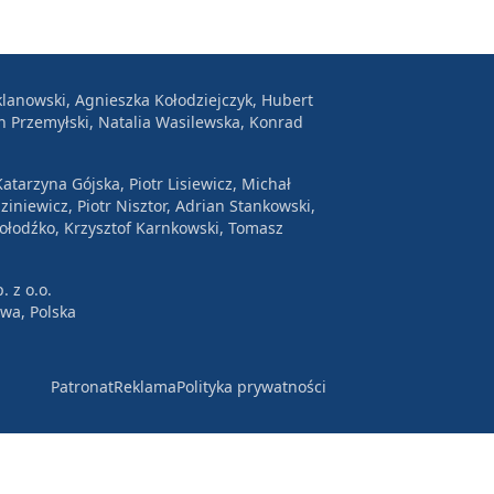
lanowski, Agnieszka Kołodziejczyk, Hubert
n Przemyłski, Natalia Wasilewska, Konrad
atarzyna Gójska, Piotr Lisiewicz, Michał
ziniewicz, Piotr Nisztor, Adrian Stankowski,
Wołodźko, Krzysztof Karnkowski, Tomasz
. z o.o.
awa, Polska
Patronat
Reklama
Polityka prywatności