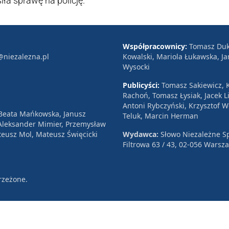
ła sprawę na policję.
Współpracownicy:
Tomasz Duk
@niezalezna.pl
Kowalski, Mariola Łukawska, Ja
Wysocki
Publicyści:
Tomasz Sakiewicz, K
Rachoń, Tomasz Łysiak, Jacek Li
Antoni Rybczyński, Krzysztof 
 Beata Mańkowska, Janusz
Teluk, Marcin Herman
, Aleksander Mimier, Przemysław
eusz Mol, Mateusz Święcicki
Wydawca:
Słowo Niezależne Sp
Filtrowa 63 / 43, 02-056 Warsz
rzeżone.