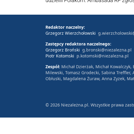
udzielili Polakom. Ambasada RP zgłosi
Redaktor naczelny:
Grzegorz Wierzchołowski
g.wierzcholowski
Zastępcy redaktora naczelnego:
Grzegorz Broński
g.bronski@niezalezna.pl
Piotr Kotomski
p.kotomski@niezalezna.pl
Zespół:
Michał Dzierżak, Michał Kowalczyk,
Milewski, Tomasz Grodecki, Sabina Treffler
Obłuski, Magdalena Żuraw, Anna Zyzek, Mat
© 2026 Niezależna.pl. Wszystkie prawa zast