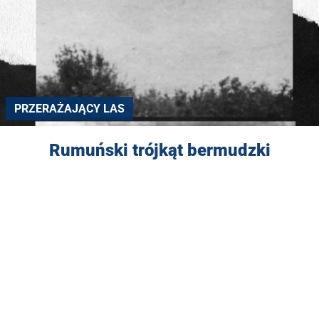
PRZERAŻAJĄCY LAS
Rumuński trójkąt bermudzki