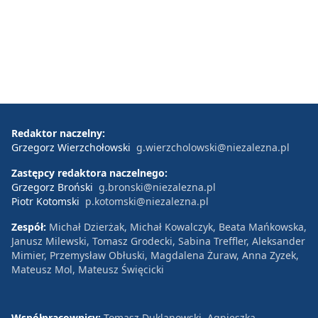
Redaktor naczelny:
Grzegorz Wierzchołowski
g.wierzcholowski@niezalezna.pl
Zastępcy redaktora naczelnego:
Grzegorz Broński
g.bronski@niezalezna.pl
Piotr Kotomski
p.kotomski@niezalezna.pl
Zespół:
Michał Dzierżak, Michał Kowalczyk, Beata Mańkowska,
Janusz Milewski, Tomasz Grodecki, Sabina Treffler, Aleksander
Mimier, Przemysław Obłuski, Magdalena Żuraw, Anna Zyzek,
Mateusz Mol, Mateusz Święcicki
Współpracownicy:
Tomasz Duklanowski, Agnieszka