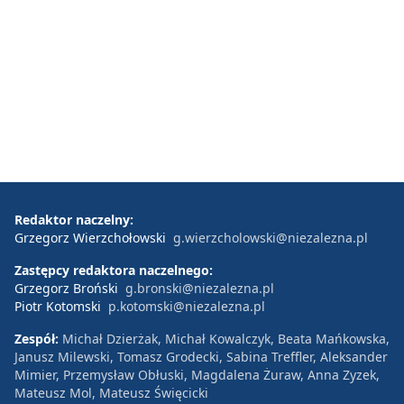
Redaktor naczelny:
Grzegorz Wierzchołowski
g.wierzcholowski@niezalezna.pl
Zastępcy redaktora naczelnego:
Grzegorz Broński
g.bronski@niezalezna.pl
Piotr Kotomski
p.kotomski@niezalezna.pl
Zespół:
Michał Dzierżak, Michał Kowalczyk, Beata Mańkowska,
Janusz Milewski, Tomasz Grodecki, Sabina Treffler, Aleksander
Mimier, Przemysław Obłuski, Magdalena Żuraw, Anna Zyzek,
Mateusz Mol, Mateusz Święcicki